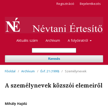
Regisztráció
Bejelentkezés
Aktuális szám
Archívum
A folyóiratról
Keresés
Főoldal
/
Archívum
/
Évf. 21 (1999)
/
Személynevek
A személynevek közszói elemeiről
Mihály Hajdú