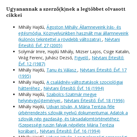
Ugyanannak a szerző(k)nek a legtöbbet olvasott
cikkei
Mihály Hajdú,
Ágoston Mihály: Államneveink írás- és
ejtésmódja. Köznyelvünkben használt mai államneveink
(különös tekintettel a rövidebb változatra)
,
Névtani
Értesítő: Évf. 27 (2005)
Solymár Imre, Hajdú Mihály, Mizser Lajos, Csige Katalin,
Virág Ferenc, Juhász Dezső,
Figyelő
,
Névtani Értesítő:
Évf. 12 (1987)
Mihály Hajdú,
Tanu és Válasz
,
Névtani Értesítő: Évf. 17
(1995)
Mihály Hajdú,
A családnév-változtatások szociológiai
hátteréhez
,
Névtani Értesítő: Évf. 16 (1994)
Mihály Hajdú,
Szabolcs-Szatmár megye
helynévgyűjteményei
,
Névtani Értesítő: Évf. 18 (1996)
Mihály Hajdú,
Udvari István, A Mária Terézia-féle
úrbérrendezés szlovák nyelvű dokumentumai. Adatok a
szlovák nép gazdaság- és társadalomtörténetéhez.
(Szepességi ruszin falvak népélete Mária Terézia
korában)
,
Névtani Értesítő: Évf. 16 (1994)