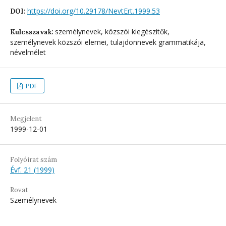
https://doi.org/10.29178/NevtErt.1999.53
DOI:
személynevek, közszói kiegészítők,
Kulcsszavak:
személynevek közszói elemei, tulajdonnevek grammatikája,
névelmélet
PDF
Megjelent
1999-12-01
Folyóirat szám
Évf. 21 (1999)
Rovat
Személynevek