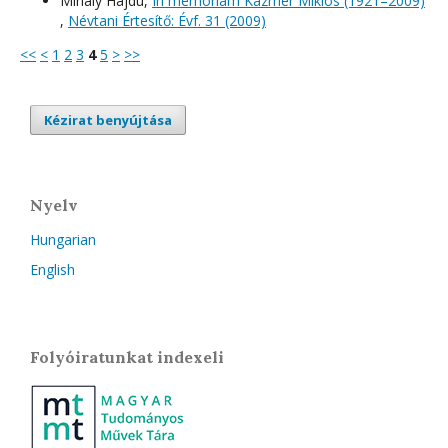
Mihály Hajdú,
In memoriam Kázmér Miklós (1921–2009)
,
Névtani Értesítő: Évf. 31 (2009)
<<
<
1
2
3
4
5
>
>>
Kézirat benyújtása
Nyelv
Hungarian
English
Folyóiratunkat indexeli