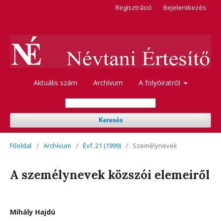
Regisztráció
Bejelentkezés
Aktuális szám
Archívum
A folyóiratról
Keresés
Főoldal
/
Archívum
/
Évf. 21 (1999)
/
Személynevek
A személynevek közszói elemeiről
Mihály Hajdú