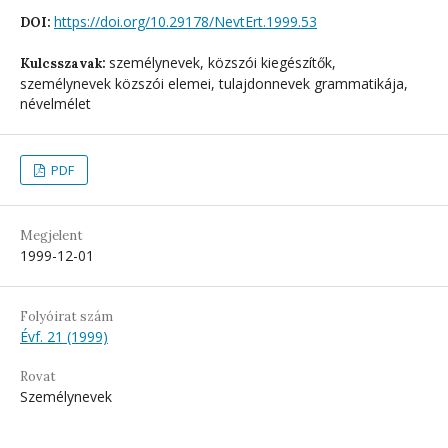
https://doi.org/10.29178/NevtErt.1999.53
DOI:
személynevek, közszói kiegészítők,
Kulcsszavak:
személynevek közszói elemei, tulajdonnevek grammatikája,
névelmélet
PDF
Megjelent
1999-12-01
Folyóirat szám
Évf. 21 (1999)
Rovat
Személynevek