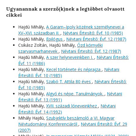
Ugyanannak a szerző(k)nek a legtöbbet olvasott
cikkei
Hajdú Mihály,
A Garam–Ipoly közének személynevei a
XV–XVI. században II.
,
Névtani Értesítő: Évf. 10 (1985)
Hajdú Mihály,
Epilógus
,
Névtani Értesítő: Évf. 12 (1987)
Csikász Zoltán, Hajdú Mihály,
Ózd környéki
szarvasmarhanevek
,
Névtani Értesítő: Évf. 12 (1987)
Hajdú Mihály,
A szer helyneveinkben I.
,
Névtani Értesítő:
Évf. 11 (1986)
Hajdú Mihály,
Kecel története és néprajza
,
Névtani
Értesítő: Évf. 10 (1985)
Hajdú Mihály,
Szabó T. Attila 80 éves
,
Névtani Értesítő:
Évf. 10 (1985)
Hajdú Mihály,
Algyő és népe. Tanulmányok.
,
Névtani
Értesítő: Évf. 13 (1991)
Hajdú Mihály,
XVII. századi lóneveinkhez
,
Névtani
Értesítő: Évf. 14 (1992)
Mihály Hajdú,
Szubjektív beszámoló a VI. Magyar
Névtudományi Konferenciáról
,
Névtani Értesítő: Évf. 29
(2007)