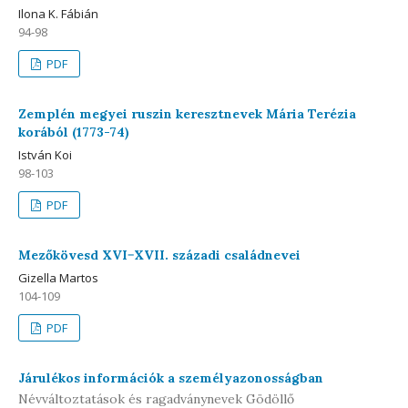
Ilona K. Fábián
94-98
PDF
Zemplén megyei ruszin keresztnevek Mária Terézia
korából (1773-74)
István Koi
98-103
PDF
Mezőkövesd XVI−XVII. századi családnevei
Gizella Martos
104-109
PDF
Járulékos információk a személyazonosságban
Névváltoztatások és ragadványnevek Gödöllő