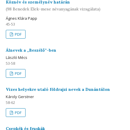
Köznév és személynév határán
(98 Benedek Elek-mese névanyagának vizsgálata)
Ágnes Klára Papp
45-53
PDF
Álnevek a „Beszélő”-ben
László Mécs
53-58
PDF
Vizes helyekre utaló földrajzi nevek a Dunántúlon
Károly Gerstner
58-62
PDF
Csepkék és fruskák