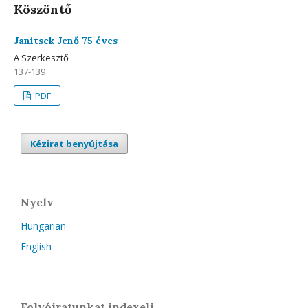
Köszöntő
Janitsek Jenő 75 éves
A Szerkesztő
137-139
PDF
Kézirat benyújtása
Nyelv
Hungarian
English
Folyóiratunkat indexeli