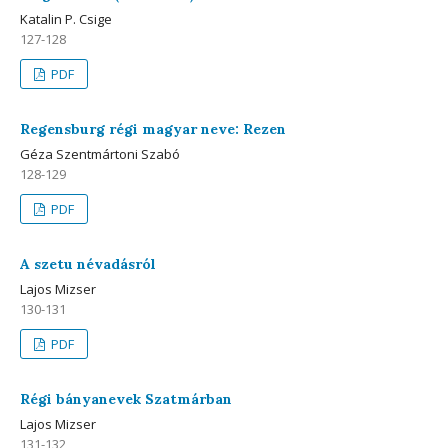
Katalin P. Csige
127-128
PDF
Regensburg régi magyar neve: Rezen
Géza Szentmártoni Szabó
128-129
PDF
A szetu névadásról
Lajos Mizser
130-131
PDF
Régi bányanevek Szatmárban
Lajos Mizser
131-132