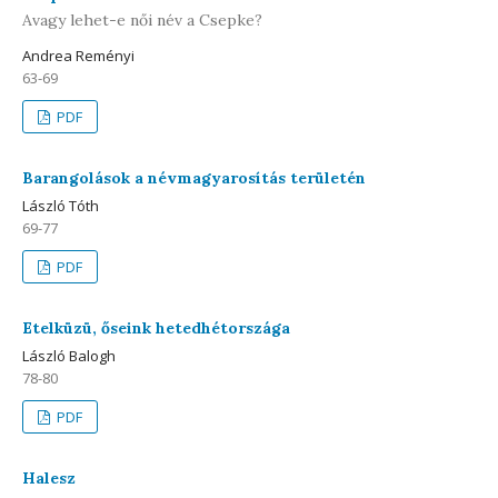
Avagy lehet-e női név a Csepke?
Andrea Reményi
63-69
PDF
Barangolások a névmagyarosítás területén
László Tóth
69-77
PDF
Etelküzü, őseink hetedhétországa
László Balogh
78-80
PDF
Halesz