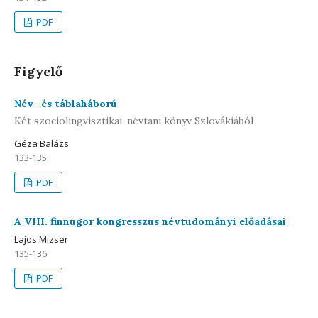
PDF
Figyelő
Név- és táblaháború
Két szociolingvisztikai-névtani könyv Szlovákiából
Géza Balázs
133-135
PDF
A VIII. finnugor kongresszus névtudományi előadásai
Lajos Mizser
135-136
PDF