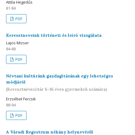
Attila Hegedűs
81-84
PDF
Keresztneveink történeti és leíró vizsgálata
Lajos Mizser
84-88
PDF
Névtani kultúránk gazdagításának egy lehetséges
módjáról
(Keresztnévszótár 6-16 éves gyermekek számára)
Erzsébet Fercsik
88-94
PDF
A Váradi Regestrum néhány helynevéről