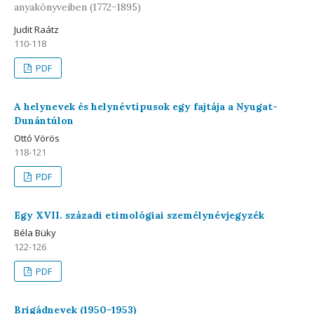
anyakönyveiben (1772−1895)
Judit Raátz
110-118
PDF
A helynevek és helynévtípusok egy fajtája a Nyugat-
Dunántúlon
Ottó Vörös
118-121
PDF
Egy XVII. századi etimológiai személynévjegyzék
Béla Büky
122-126
PDF
Brigádnevek (1950−1953)