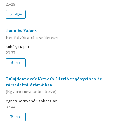
25-29
PDF
Tanu és Válasz
Két folyóiratcím születése
Mihály Hajdú
29-37
PDF
Tulajdonnevek Németh László regényeiben és
társadalmi drámáiban
(Egy írói névszótár terve)
Ágnes Kornyáné Szoboszlay
37-44
PDF