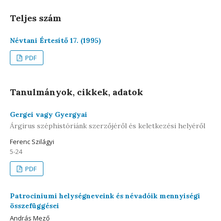
Teljes szám
Névtani Értesítő 17. (1995)
PDF
Tanulmányok, cikkek, adatok
Gergei vagy Gyergyai
Árgirus széphistóriánk szerzőjéről és keletkezési helyéről
Ferenc Szilágyi
5-24
PDF
Patrociniumi helységneveink és névadóik mennyiségi
összefüggései
András Mező