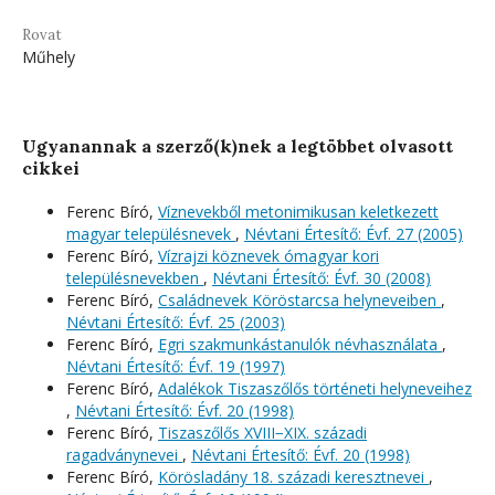
Rovat
Műhely
Ugyanannak a szerző(k)nek a legtöbbet olvasott
cikkei
Ferenc Bíró,
Víznevekből metonimikusan keletkezett
magyar településnevek
,
Névtani Értesítő: Évf. 27 (2005)
Ferenc Bíró,
Vízrajzi köznevek ómagyar kori
településnevekben
,
Névtani Értesítő: Évf. 30 (2008)
Ferenc Bíró,
Családnevek Köröstarcsa helyneveiben
,
Névtani Értesítő: Évf. 25 (2003)
Ferenc Bíró,
Egri szakmunkástanulók névhasználata
,
Névtani Értesítő: Évf. 19 (1997)
Ferenc Bíró,
Adalékok Tiszaszőlős történeti helyneveihez
,
Névtani Értesítő: Évf. 20 (1998)
Ferenc Bíró,
Tiszaszőlős XVIII−XIX. századi
ragadványnevei
,
Névtani Értesítő: Évf. 20 (1998)
Ferenc Bíró,
Körösladány 18. századi keresztnevei
,