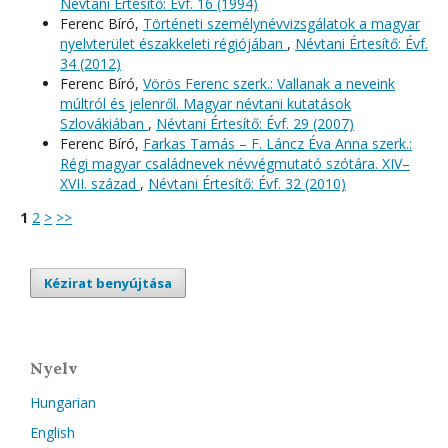
Névtani Értesítő: Évf. 16 (1994)
Ferenc Bíró,
Történeti személynévvizsgálatok a magyar
nyelvterület északkeleti régiójában
,
Névtani Értesítő: Évf.
34 (2012)
Ferenc Bíró,
Vörös Ferenc szerk.: Vallanak a neveink
múltról és jelenről. Magyar névtani kutatások
Szlovákiában
,
Névtani Értesítő: Évf. 29 (2007)
Ferenc Bíró,
Farkas Tamás – F. Láncz Éva Anna szerk.:
Régi magyar családnevek névvégmutató szótára. XIV–
XVII. század
,
Névtani Értesítő: Évf. 32 (2010)
1
2
>
>>
Kézirat benyújtása
Nyelv
Hungarian
English