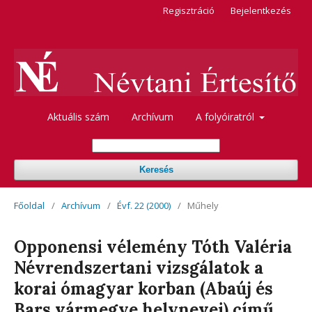
Regisztráció
Bejelentkezés
Aktuális szám
Archívum
A folyóiratról
Keresés
Főoldal
/
Archívum
/
Évf. 22 (2000)
/
Műhely
Opponensi vélemény Tóth Valéria
Névrendszertani vizsgálatok a
korai ómagyar korban (Abaúj és
Bars vármegye helynevei) című