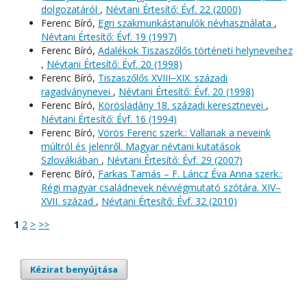
dolgozatáról
,
Névtani Értesítő: Évf. 22 (2000)
Ferenc Bíró,
Egri szakmunkástanulók névhasználata
,
Névtani Értesítő: Évf. 19 (1997)
Ferenc Bíró,
Adalékok Tiszaszőlős történeti helyneveihez
,
Névtani Értesítő: Évf. 20 (1998)
Ferenc Bíró,
Tiszaszőlős XVIII−XIX. századi
ragadványnevei
,
Névtani Értesítő: Évf. 20 (1998)
Ferenc Bíró,
Körösladány 18. századi keresztnevei
,
Névtani Értesítő: Évf. 16 (1994)
Ferenc Bíró,
Vörös Ferenc szerk.: Vallanak a neveink
múltról és jelenről. Magyar névtani kutatások
Szlovákiában
,
Névtani Értesítő: Évf. 29 (2007)
Ferenc Bíró,
Farkas Tamás – F. Láncz Éva Anna szerk.:
Régi magyar családnevek névvégmutató szótára. XIV–
XVII. század
,
Névtani Értesítő: Évf. 32 (2010)
1
2
>
>>
Kézirat benyújtása