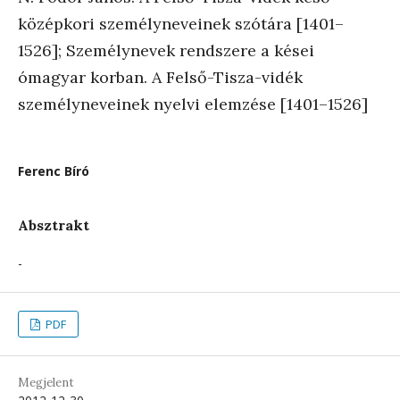
középkori személyneveinek szótára [1401–
1526]; Személynevek rendszere a kései
ómagyar korban. A Felső-Tisza-vidék
személyneveinek nyelvi elemzése [1401–1526]
Ferenc Bíró
Absztrakt
-
PDF
Megjelent