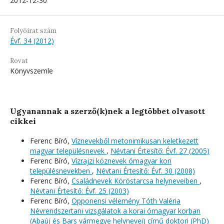
2012-12-30
Folyóirat szám
Évf. 34 (2012)
Rovat
Könyvszemle
Ugyanannak a szerző(k)nek a legtöbbet olvasott
cikkei
Ferenc Bíró,
Víznevekből metonimikusan keletkezett
magyar településnevek
,
Névtani Értesítő: Évf. 27 (2005)
Ferenc Bíró,
Vízrajzi köznevek ómagyar kori
településnevekben
,
Névtani Értesítő: Évf. 30 (2008)
Ferenc Bíró,
Családnevek Köröstarcsa helyneveiben
,
Névtani Értesítő: Évf. 25 (2003)
Ferenc Bíró,
Opponensi vélemény Tóth Valéria
Névrendszertani vizsgálatok a korai ómagyar korban
(Abaúj és Bars vármegye helynevei) című doktori (PhD)