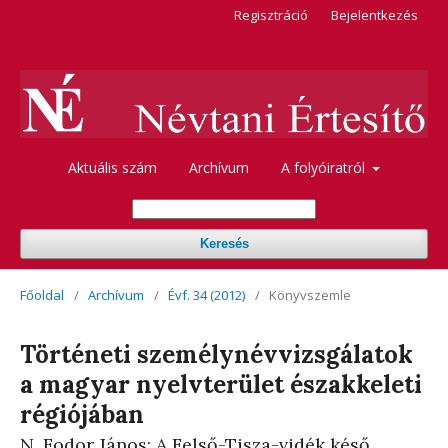
Regisztráció
Bejelentkezés
Aktuális szám
Archívum
A folyóiratról
Keresés
Főoldal
/
Archívum
/
Évf. 34 (2012)
/
Könyvszemle
Történeti személynévvizsgálatok
a magyar nyelvterület északkeleti
régiójában
N. Fodor János: A Felső-Tisza-vidék késő