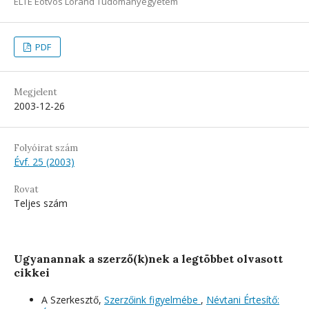
ELTE Eötvös Loránd Tudományegyetem
PDF
Megjelent
2003-12-26
Folyóirat szám
Évf. 25 (2003)
Rovat
Teljes szám
Ugyanannak a szerző(k)nek a legtöbbet olvasott
cikkei
A Szerkesztő,
Szerzőink figyelmébe
,
Névtani Értesítő: