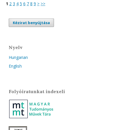
1
2
3
4
5
6
7
8
9
>
>>
Kézirat benyújtása
Nyelv
Hungarian
English
Folyóiratunkat indexeli