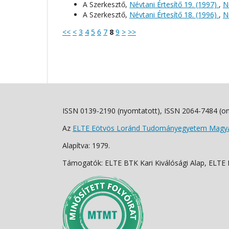
A Szerkesztő,
Névtani Értesítő 19. (1997)
,
N
A Szerkesztő,
Névtani Értesítő 18. (1996)
,
N
<<
<
3
4
5
6
7
8
9
>
>>
ISSN 0139-2190 (nyomtatott), ISSN 2064-7484 (on
Az
ELTE Eötvös Loránd Tudományegyetem Magyar
Alapítva: 1979.
Támogatók: ELTE BTK Kari Kiválósági Alap, ELTE Fo