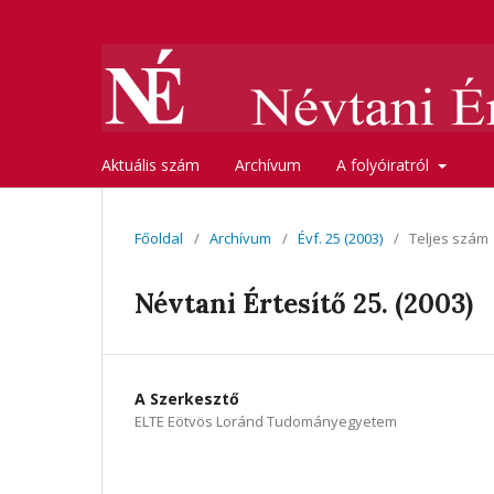
Aktuális szám
Archívum
A folyóiratról
Főoldal
/
Archívum
/
Évf. 25 (2003)
/
Teljes szám
Névtani Értesítő 25. (2003)
A Szerkesztő
ELTE Eötvös Loránd Tudományegyetem