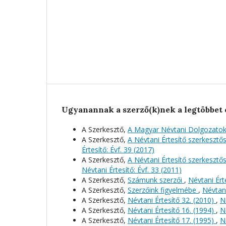
Ugyanannak a szerző(k)nek a legtöbbet 
A Szerkesztő,
A Magyar Névtani Dolgozatok
A Szerkesztő,
A Névtani Értesítő szerkeszt
Értesítő: Évf. 39 (2017)
A Szerkesztő,
A Névtani Értesítő szerkeszt
Névtani Értesítő: Évf. 33 (2011)
A Szerkesztő,
Számunk szerzői
,
Névtani Érte
A Szerkesztő,
Szerzőink figyelmébe
,
Névtani
A Szerkesztő,
Névtani Értesítő 32. (2010)
,
N
A Szerkesztő,
Névtani Értesítő 16. (1994)
,
N
A Szerkesztő,
Névtani Értesítő 17. (1995)
,
N