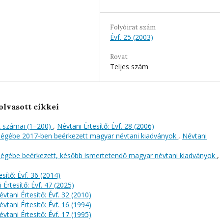
Folyóirat szám
Évf. 25 (2003)
Rovat
Teljes szám
olvasott cikkei
 számai (1–200)
,
Névtani Értesítő: Évf. 28 (2006)
őségébe 2017-ben beérkezett magyar névtani kiadványok
,
Névtani
őségébe beérkezett, később ismertetendő magyar névtani kiadványok
,
sítő: Évf. 36 (2014)
 Értesítő: Évf. 47 (2025)
évtani Értesítő: Évf. 32 (2010)
évtani Értesítő: Évf. 16 (1994)
évtani Értesítő: Évf. 17 (1995)