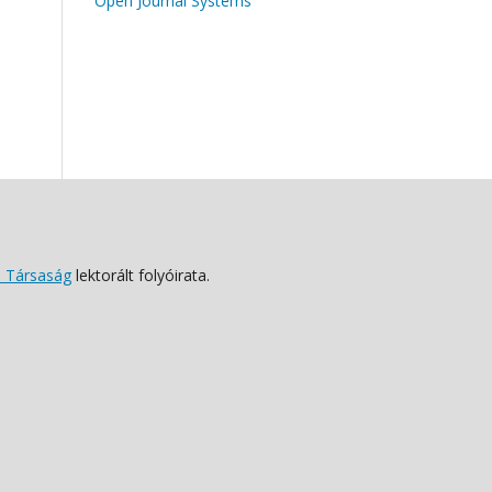
Open Journal Systems
 Társaság
lektorált folyóirata.