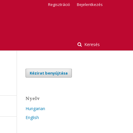
Regisztráció
Bejelentkezés
Keresés
Kézirat benyújtása
Nyelv
Hungarian
English