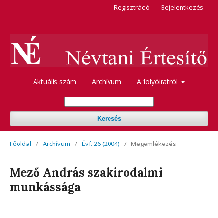
Regisztráció
Bejelentkezés
Aktuális szám
Archívum
A folyóiratról
Keresés
Főoldal
/
Archívum
/
Évf. 26 (2004)
/
Megemlékezés
Mező András szakirodalmi
munkássága