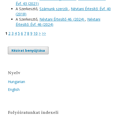
Évf. 43 (2021)
A Szerkesztő,
Számunk szerzői
,
Névtani Értesítő: Évf. 40
(2018)
A Szerkesztő,
Névtani Értesítő 46. (2024)
,
Névtani
Értesítő: Évf. 46 (2024)
1
2
3
4
5
6
7
8
9
10
>
>>
Kézirat benyújtása
Nyelv
Hungarian
English
Folyóiratunkat indexeli