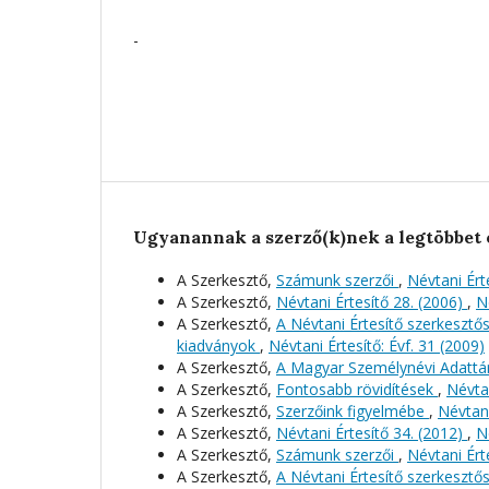
-
Ugyanannak a szerző(k)nek a legtöbbet 
A Szerkesztő,
Számunk szerzői
,
Névtani Érte
A Szerkesztő,
Névtani Értesítő 28. (2006)
,
N
A Szerkesztő,
A Névtani Értesítő szerkeszt
kiadványok
,
Névtani Értesítő: Évf. 31 (2009)
A Szerkesztő,
A Magyar Személynévi Adattá
A Szerkesztő,
Fontosabb rövidítések
,
Névtan
A Szerkesztő,
Szerzőink figyelmébe
,
Névtani
A Szerkesztő,
Névtani Értesítő 34. (2012)
,
N
A Szerkesztő,
Számunk szerzői
,
Névtani Érte
A Szerkesztő,
A Névtani Értesítő szerkeszt