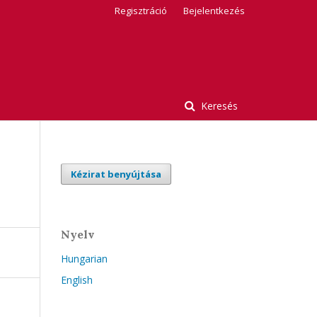
Regisztráció
Bejelentkezés
Keresés
Kézirat benyújtása
Nyelv
Hungarian
English