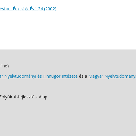
évtani Értesítő: Évf. 24 (2002)
line)
 Nyelvtudományi és Finnugor Intézete
és a
Magyar Nyelvtudományi
lyóirat-fejlesztési Alap.