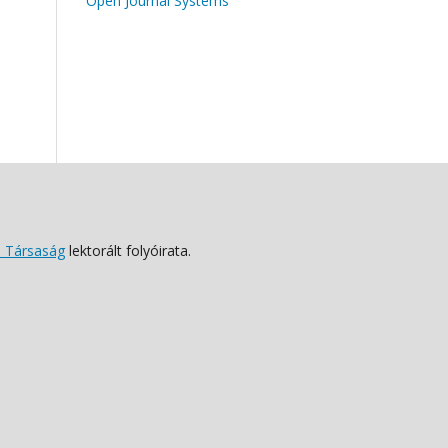
Open Journal Systems
 Társaság
lektorált folyóirata.