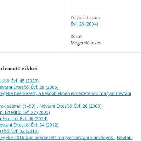
Folyóirat szám
Évf. 26 (2004)
Rovat
Megemlékezés
olvasott cikkei
sítő: Évf. 45 (2023)
évtani Értesítő: Évf. 28 (2006)
őségébe beérkezett, a későbbiekben ismertetendő magyar névtani
rak számai (1–99)
,
Névtani Értesítő: Évf. 28 (2006)
i Értesítő: Évf. 27 (2005)
 Értesítő: Évf. 46 (2024)
évtani Értesítő: Évf. 34 (2012)
sítő: Évf. 32 (2010)
őségébe 2016-ban beérkezett magyar névtani kiadványok
,
Névtani