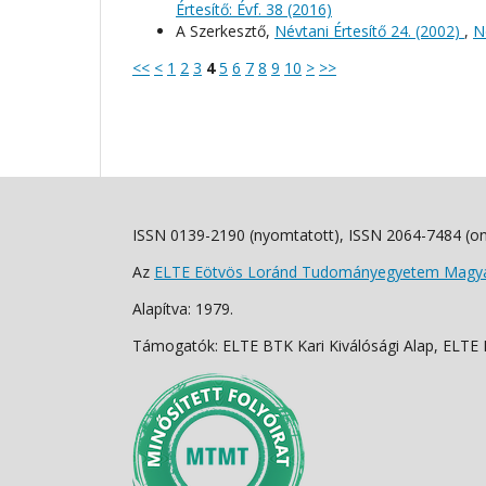
Értesítő: Évf. 38 (2016)
A Szerkesztő,
Névtani Értesítő 24. (2002)
,
N
<<
<
1
2
3
4
5
6
7
8
9
10
>
>>
ISSN 0139-2190 (nyomtatott), ISSN 2064-7484 (on
Az
ELTE Eötvös Loránd Tudományegyetem Magyar
Alapítva: 1979.
Támogatók: ELTE BTK Kari Kiválósági Alap, ELTE Fo