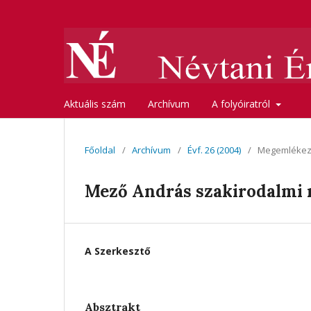
Aktuális szám
Archívum
A folyóiratról
Főoldal
/
Archívum
/
Évf. 26 (2004)
/
Megemléke
Mező András szakirodalmi
A Szerkesztő
Absztrakt