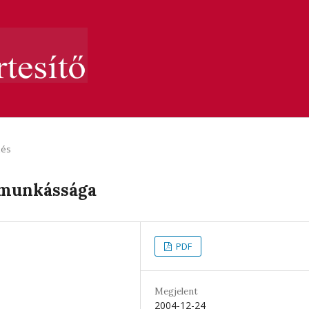
zés
 munkássága
PDF
Megjelent
2004-12-24