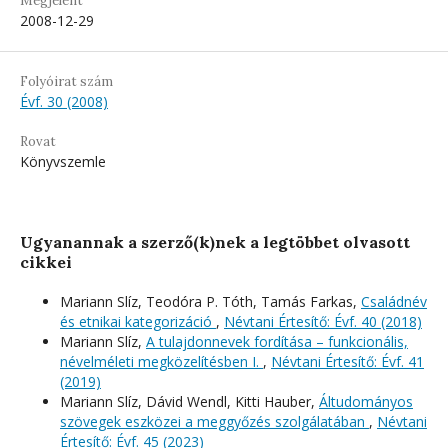
Megjelent
2008-12-29
Folyóirat szám
Évf. 30 (2008)
Rovat
Könyvszemle
Ugyanannak a szerző(k)nek a legtöbbet olvasott
cikkei
Mariann Slíz, Teodóra P. Tóth, Tamás Farkas,
Családnév
és etnikai kategorizáció
,
Névtani Értesítő: Évf. 40 (2018)
Mariann Slíz,
A tulajdonnevek fordítása – funkcionális,
névelméleti megközelítésben I.
,
Névtani Értesítő: Évf. 41
(2019)
Mariann Slíz, Dávid Wendl, Kitti Hauber,
Áltudományos
szövegek eszközei a meggyőzés szolgálatában
,
Névtani
Értesítő: Évf. 45 (2023)