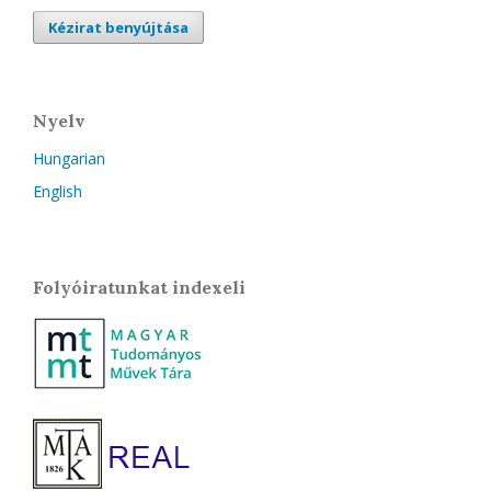
Kézirat benyújtása
Nyelv
Hungarian
English
Folyóiratunkat indexeli