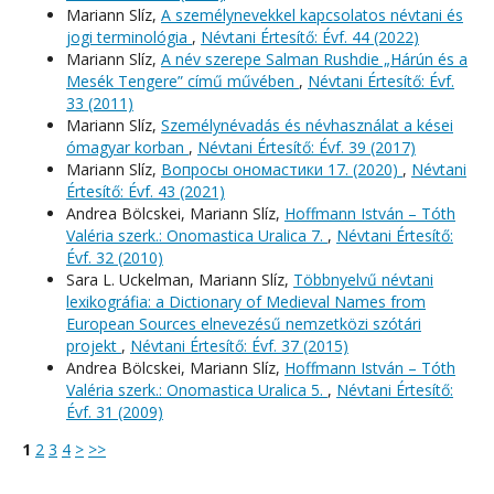
Mariann Slíz,
A személynevekkel kapcsolatos névtani és
jogi terminológia
,
Névtani Értesítő: Évf. 44 (2022)
Mariann Slíz,
A név szerepe Salman Rushdie „Hárún és a
Mesék Tengere” című művében
,
Névtani Értesítő: Évf.
33 (2011)
Mariann Slíz,
Személynévadás és névhasználat a kései
ómagyar korban
,
Névtani Értesítő: Évf. 39 (2017)
Mariann Slíz,
Вопросы oномастики 17. (2020)
,
Névtani
Értesítő: Évf. 43 (2021)
Andrea Bölcskei, Mariann Slíz,
Hoffmann István – Tóth
Valéria szerk.: Onomastica Uralica 7.
,
Névtani Értesítő:
Évf. 32 (2010)
Sara L. Uckelman, Mariann Slíz,
Többnyelvű névtani
lexikográfia: a Dictionary of Medieval Names from
European Sources elnevezésű nemzetközi szótári
projekt
,
Névtani Értesítő: Évf. 37 (2015)
Andrea Bölcskei, Mariann Slíz,
Hoffmann István – Tóth
Valéria szerk.: Onomastica Uralica 5.
,
Névtani Értesítő:
Évf. 31 (2009)
1
2
3
4
>
>>