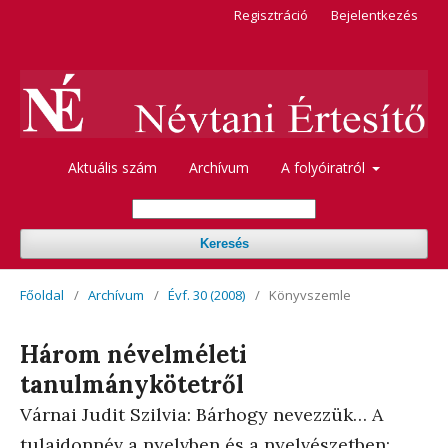
Regisztráció
Bejelentkezés
Aktuális szám
Archívum
A folyóiratról
Keresés
Főoldal
/
Archívum
/
Évf. 30 (2008)
/
Könyvszemle
Három névelméleti
tanulmánykötetről
Várnai Judit Szilvia: Bárhogy nevezzük… A
tulajdonnév a nyelvben és a nyelvészetben;