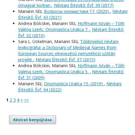
ómagyar korban
,
Névtani Értesítő: Évf. 39 (2017)
Mariann Slíz,
Вопросы oномастики 17. (2020)
,
Névtani
Értesítő: Évf. 43 (2021)
Andrea Bölcskei, Mariann Slíz,
Hoffmann István – Tóth
Valéria szerk.: Onomastica Uralica 7.
,
Névtani Értesítő:
Évf. 32 (2010)
Sara L. Uckelman, Mariann Slíz,
Többnyelvű névtani
lexikográfia: a Dictionary of Medieval Names from
European Sources elnevezésű nemzetközi szótári
projekt
,
Névtani Értesítő: Évf. 37 (2015)
Andrea Bölcskei, Mariann Slíz,
Hoffmann István – Tóth
Valéria szerk.: Onomastica Uralica 5.
,
Névtani Értesítő:
Évf. 31 (2009)
Mariann Slíz,
Onomastica Uralica 15. (2019)
,
Névtani
Értesítő: Évf. 44 (2022)
1
2
3
4
>
>>
Kézirat benyújtása