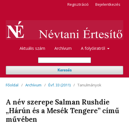
Regisztráció
Bejelentkezés
Aktuális szám
Archívum
A folyóiratról
Keresés
Főoldal
/
Archívum
/
Évf. 33 (2011)
/
Tanulmányok
A név szerepe Salman Rushdie
„Hárún és a Mesék Tengere” című
művében