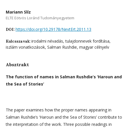
Mariann Slíz
ELTE Eötvös Loránd Tudományegyetem
https://doi.org/10.29178/NevtErt.2011.13
DOI:
irodalmi névadás, tulajdonnevek fordítása,
Kulcsszavak:
iszlám vonatkozások, Salman Rushdie, magyar célnyelv
Absztrakt
The function of names in Salman Rushdie’s ‘Haroun and
the Sea of Stories’
The paper examines how the proper names appearing in
Salman Rushdie’s ‘Haroun and the Sea of Stories’ contribute to
the interpretation of the work. Three possible readings in