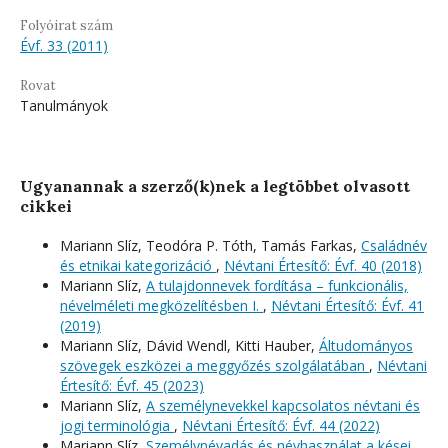
Folyóirat szám
Évf. 33 (2011)
Rovat
Tanulmányok
Ugyanannak a szerző(k)nek a legtöbbet olvasott
cikkei
Mariann Slíz, Teodóra P. Tóth, Tamás Farkas,
Családnév
és etnikai kategorizáció
,
Névtani Értesítő: Évf. 40 (2018)
Mariann Slíz,
A tulajdonnevek fordítása – funkcionális,
névelméleti megközelítésben I.
,
Névtani Értesítő: Évf. 41
(2019)
Mariann Slíz, Dávid Wendl, Kitti Hauber,
Áltudományos
szövegek eszközei a meggyőzés szolgálatában
,
Névtani
Értesítő: Évf. 45 (2023)
Mariann Slíz,
A személynevekkel kapcsolatos névtani és
jogi terminológia
,
Névtani Értesítő: Évf. 44 (2022)
Mariann Slíz,
Személynévadás és névhasználat a kései