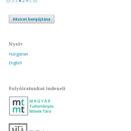
Kézirat benyújtása
Nyelv
Hungarian
English
Folyóiratunkat indexeli