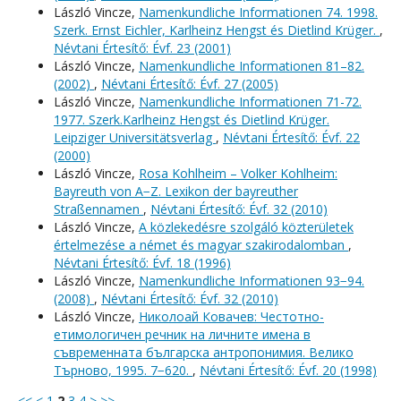
László Vincze,
Namenkundliche Informationen 74. 1998.
Szerk. Ernst Eichler, Karlheinz Hengst és Dietlind Krüger.
,
Névtani Értesítő: Évf. 23 (2001)
László Vincze,
Namenkundliche Informationen 81–82.
(2002)
,
Névtani Értesítő: Évf. 27 (2005)
László Vincze,
Namenkundliche Informationen 71-72.
1977. Szerk.Karlheinz Hengst és Dietlind Krüger.
Leipziger Universitätsverlag
,
Névtani Értesítő: Évf. 22
(2000)
László Vincze,
Rosa Kohlheim – Volker Kohlheim:
Bayreuth von A−Z. Lexikon der bayreuther
Straßennamen
,
Névtani Értesítő: Évf. 32 (2010)
László Vincze,
A közlekedésre szolgáló közterületek
értelmezése a német és magyar szakirodalomban
,
Névtani Értesítő: Évf. 18 (1996)
László Vincze,
Namenkundliche Informationen 93−94.
(2008)
,
Névtani Értesítő: Évf. 32 (2010)
László Vincze,
Николоай Ковачев: Честотно-
етимологичен речник на личните имена в
съвременната българска антропонимия. Велико
Търново, 1995. 7−620.
,
Névtani Értesítő: Évf. 20 (1998)
<<
<
1
2
3
4
>
>>