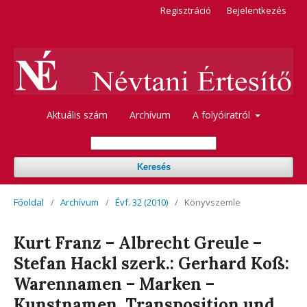
Regisztráció
Bejelentkezés
Aktuális szám
Archívum
A folyóiratról
Keresés
Főoldal
/
Archívum
/
Évf. 32 (2010)
/
Könyvszemle
Kurt Franz – Albrecht Greule –
Stefan Hackl szerk.: Gerhard Koß:
Warennamen – Marken –
Kunstnamen. Transposition und