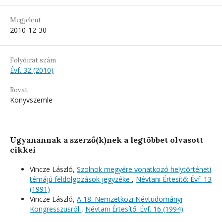
Megjelent
2010-12-30
Folyóirat szám
Évf. 32 (2010)
Rovat
Könyvszemle
Ugyanannak a szerző(k)nek a legtöbbet olvasott
cikkei
Vincze László,
Szolnok megyére vonatkozó helytörténeti
témájú feldolgozások jegyzéke
,
Névtani Értesítő: Évf. 13
(1991)
Vincze László,
A 18. Nemzetközi Névtudományi
Kongresszusról
,
Névtani Értesítő: Évf. 16 (1994)