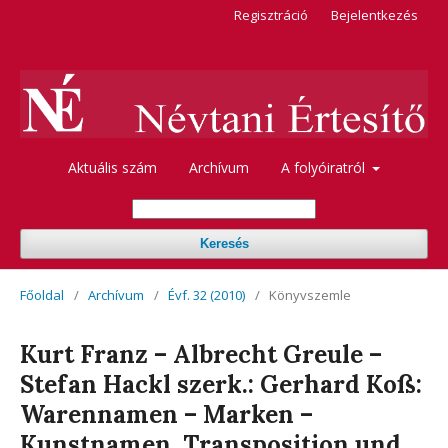
Regisztráció
Bejelentkezés
Aktuális szám
Archívum
A folyóiratról
Keresés
Főoldal
/
Archívum
/
Évf. 32 (2010)
/
Könyvszemle
Kurt Franz – Albrecht Greule –
Stefan Hackl szerk.: Gerhard Koß:
Warennamen – Marken –
Kunstnamen. Transposition und