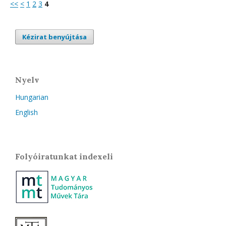
<<
<
1
2
3
4
Kézirat benyújtása
Nyelv
Hungarian
English
Folyóiratunkat indexeli