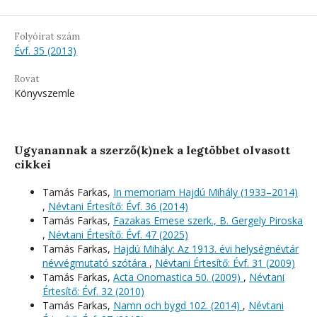
Folyóirat szám
Évf. 35 (2013)
Rovat
Könyvszemle
Ugyanannak a szerző(k)nek a legtöbbet olvasott
cikkei
Tamás Farkas,
In memoriam Hajdú Mihály (1933–2014)
,
Névtani Értesítő: Évf. 36 (2014)
Tamás Farkas,
Fazakas Emese szerk., B. Gergely Piroska
,
Névtani Értesítő: Évf. 47 (2025)
Tamás Farkas,
Hajdú Mihály: Az 1913. évi helységnévtár
névvégmutató szótára
,
Névtani Értesítő: Évf. 31 (2009)
Tamás Farkas,
Acta Onomastica 50. (2009)
,
Névtani
Értesítő: Évf. 32 (2010)
Tamás Farkas,
Namn och bygd 102. (2014)
,
Névtani