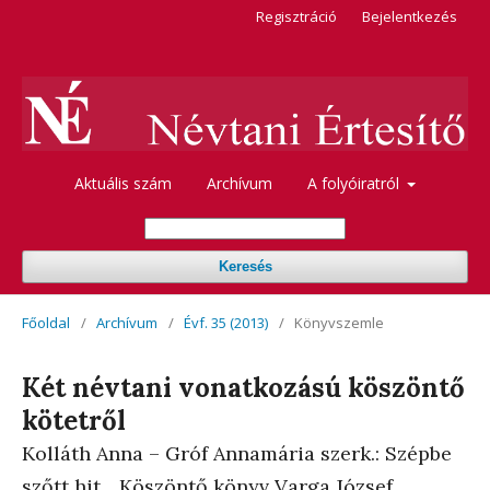
Regisztráció
Bejelentkezés
Aktuális szám
Archívum
A folyóiratról
Keresés
Főoldal
/
Archívum
/
Évf. 35 (2013)
/
Könyvszemle
Két névtani vonatkozású köszöntő
kötetről
Kolláth Anna – Gróf Annamária szerk.: Szépbe
szőtt hit... Köszöntő könyv Varga József