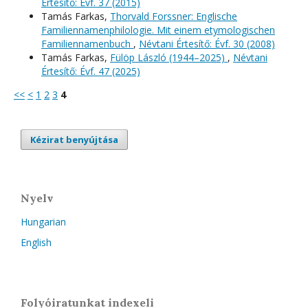
Értesítő: Évf. 37 (2015)
Tamás Farkas,
Thorvald Forssner: Englische
Familiennamenphilologie. Mit einem etymologischen
Familiennamenbuch
,
Névtani Értesítő: Évf. 30 (2008)
Tamás Farkas,
Fülöp László (1944–2025)
,
Névtani
Értesítő: Évf. 47 (2025)
<<
<
1
2
3
4
Kézirat benyújtása
Nyelv
Hungarian
English
Folyóiratunkat indexeli