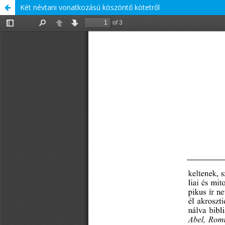
Két névtani vonatkozású köszöntő kötetről