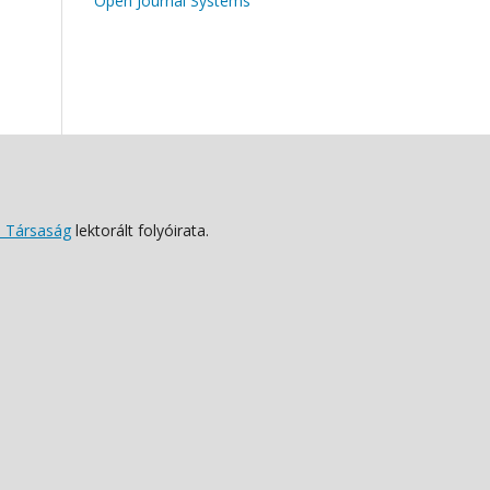
Open Journal Systems
 Társaság
lektorált folyóirata.