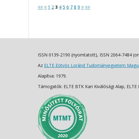
<<
<
1
2
3
4
5
6
7
8
9
>
>>
ISSN 0139-2190 (nyomtatott), ISSN 2064-7484 (on
Az
ELTE Eötvös Loránd Tudományegyetem Magyar
Alapítva: 1979.
Támogatók: ELTE BTK Kari Kiválósági Alap, ELTE Fo