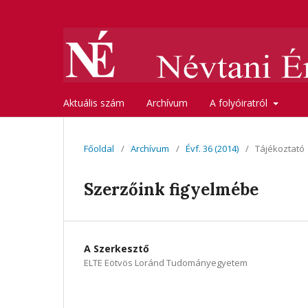
Aktuális szám
Archívum
A folyóiratról
Főoldal
/
Archívum
/
Évf. 36 (2014)
/
Tájékoztató
Szerzőink figyelmébe
A Szerkesztő
ELTE Eötvös Loránd Tudományegyetem