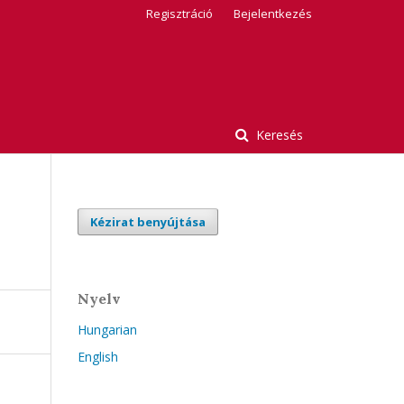
Regisztráció
Bejelentkezés
Keresés
Kézirat benyújtása
Nyelv
Hungarian
English