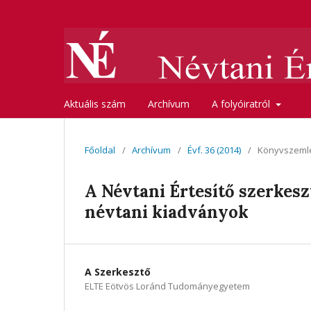
Aktuális szám
Archívum
A folyóiratról
Főoldal
/
Archívum
/
Évf. 36 (2014)
/
Könyvszeml
A Névtani Értesítő szerkes
névtani kiadványok
A Szerkesztő
ELTE Eötvös Loránd Tudományegyetem