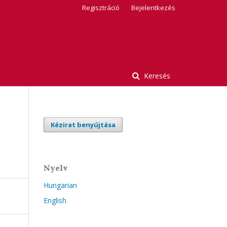
Regisztráció
Bejelentkezés
Keresés
Kézirat benyújtása
Nyelv
Hungarian
English