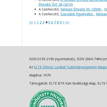
Értesítő: Évf. 38 (2016)
A Szerkesztő,
Névtani Értesítő 30. (2008)
,
N
A Szerkesztő,
Szerzőink figyelmébe
,
Névtani
<<
<
1
2
3
4
5
6
7
8
9
>
>>
ISSN 0139-2190 (nyomtatott), ISSN 2064-7484 (on
Az
ELTE Eötvös Loránd Tudományegyetem Magyar
Alapítva: 1979.
Támogatók: ELTE BTK Kari Kiválósági Alap, ELTE Fo