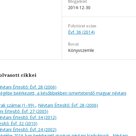
Megjelent
2014-12-30
Folyóirat szám
Évf. 36 (2014)
Rovat
Könyvszemle
olvasott cikkei
évtani Értesítő: Évf. 28 (2006)
őségébe beérkezett, a későbbiekben ismertetendő magyar névtani
rak számai (1–99)
,
Névtani Értesítő: Évf. 28 (2006)
i Értesítő: Évf. 27 (2005)
évtani Értesítő: Évf. 34 (2012)
sítő: Évf. 32 (2010)
évtani Értesítő: Évf. 24 (2002)
őségébe 2016-ban beérkezett magyar névtani kiadványok
,
Névtani