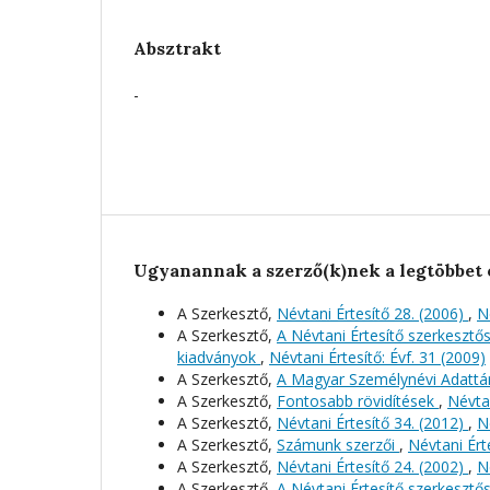
Absztrakt
-
Ugyanannak a szerző(k)nek a legtöbbet 
A Szerkesztő,
Névtani Értesítő 28. (2006)
,
N
A Szerkesztő,
A Névtani Értesítő szerkeszt
kiadványok
,
Névtani Értesítő: Évf. 31 (2009)
A Szerkesztő,
A Magyar Személynévi Adattá
A Szerkesztő,
Fontosabb rövidítések
,
Névtan
A Szerkesztő,
Névtani Értesítő 34. (2012)
,
N
A Szerkesztő,
Számunk szerzői
,
Névtani Érte
A Szerkesztő,
Névtani Értesítő 24. (2002)
,
N
A Szerkesztő,
A Névtani Értesítő szerkeszt