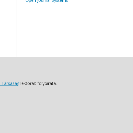
Open Journal Systems
 Társaság
lektorált folyóirata.