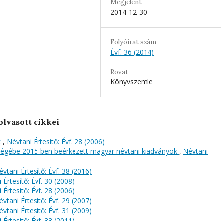
Megjelent
2014-12-30
Folyóirat szám
Évf. 36 (2014)
Rovat
Könyvszemle
olvasott cikkei
k
,
Névtani Értesítő: Évf. 28 (2006)
őségébe 2015-ben beérkezett magyar névtani kiadványok
,
Névtani
évtani Értesítő: Évf. 38 (2016)
 Értesítő: Évf. 30 (2008)
 Értesítő: Évf. 28 (2006)
évtani Értesítő: Évf. 29 (2007)
évtani Értesítő: Évf. 31 (2009)
 Értesítő: Évf. 33 (2011)