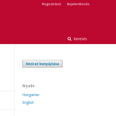
Regisztráció
Bejelentkezés
Keresés
Kézirat benyújtása
Nyelv
Hungarian
English