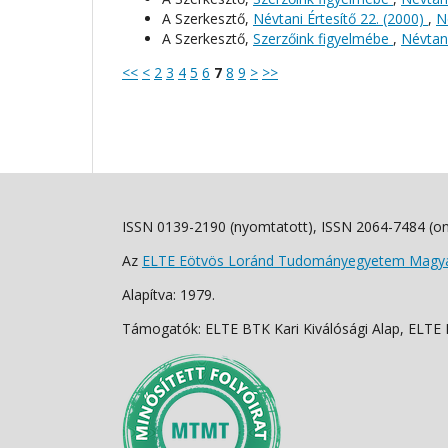
A Szerkesztő,
Névtani Értesítő 22. (2000)
,
N
A Szerkesztő,
Szerzőink figyelmébe
,
Névtani
<<
<
2
3
4
5
6
7
8
9
>
>>
ISSN 0139-2190 (nyomtatott), ISSN 2064-7484 (on
Az
ELTE Eötvös Loránd Tudományegyetem Magyar
Alapítva: 1979.
Támogatók: ELTE BTK Kari Kiválósági Alap, ELTE Fo