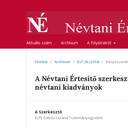
Aktuális szám
Archívum
A folyóiratról
Főoldal
/
Archívum
/
Évf. 36 (2014)
/
Könyvszeml
A Névtani Értesítő szerkes
névtani kiadványok
A Szerkesztő
ELTE Eötvös Loránd Tudományegyetem