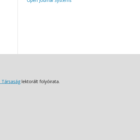
Open Journal Systems
 Társaság
lektorált folyóirata.