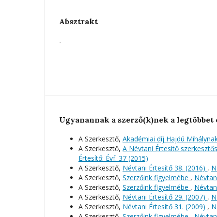
Absztrakt
-
Ugyanannak a szerző(k)nek a legtöbbet 
A Szerkesztő,
Akadémiai díj Hajdú Mihályna
A Szerkesztő,
A Névtani Értesítő szerkeszt
Értesítő: Évf. 37 (2015)
A Szerkesztő,
Névtani Értesítő 38. (2016)
,
N
A Szerkesztő,
Szerzőink figyelmébe
,
Névtani
A Szerkesztő,
Szerzőink figyelmébe
,
Névtani
A Szerkesztő,
Névtani Értesítő 29. (2007)
,
N
A Szerkesztő,
Névtani Értesítő 31. (2009)
,
N
A Szerkesztő,
Szerzőink figyelmébe
,
Névtani