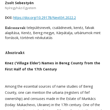
Zsolt Sebestyén
Nyíregyházi Egyetem
https://doi.org/10.29178/NevtErt.2022.2
DOI:
településnevek, családnevek, kenéz, falvak
Kulcsszavak:
alapítása, Kenéz, Bereg megye, Kárpátalja, urbáriumok mint
források, történeti névkutatás
Absztrakt
Knez (‘Village Elder’) Names in Bereg County from the
First Half of the 17th Century
Among the essential sources of name studies of Bereg
County, one can mention the urbaria (registers of fief
ownership) and censuses made in the Estate of Munkács
(today: Mukachevo, Ukraine) in the 17th century. One of the