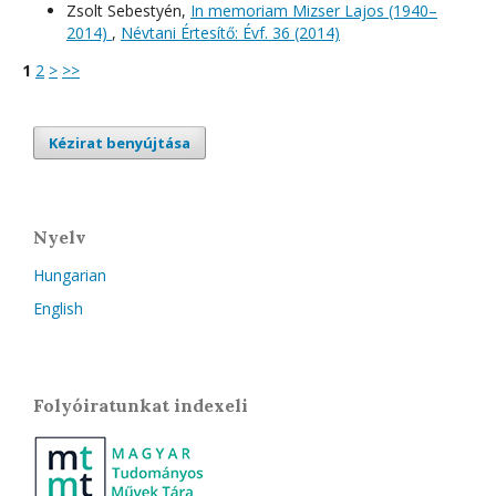
Zsolt Sebestyén,
In memoriam Mizser Lajos (1940–
2014)
,
Névtani Értesítő: Évf. 36 (2014)
1
2
>
>>
Kézirat benyújtása
Nyelv
Hungarian
English
Folyóiratunkat indexeli