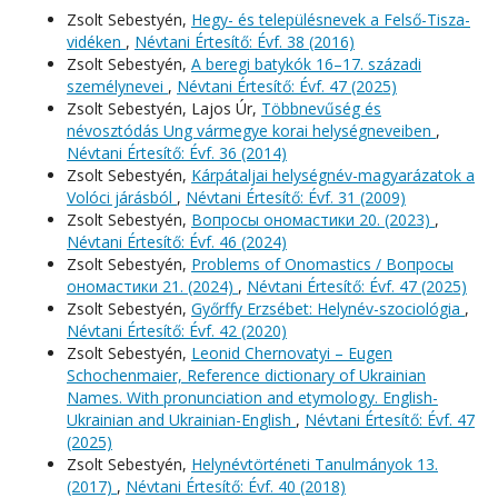
Zsolt Sebestyén,
Hegy- és településnevek a Felső-Tisza-
vidéken
,
Névtani Értesítő: Évf. 38 (2016)
Zsolt Sebestyén,
A beregi batykók 16–17. századi
személynevei
,
Névtani Értesítő: Évf. 47 (2025)
Zsolt Sebestyén, Lajos Úr,
Többnevűség és
névosztódás Ung vármegye korai helységneveiben
,
Névtani Értesítő: Évf. 36 (2014)
Zsolt Sebestyén,
Kárpátaljai helységnév-magyarázatok a
Volóci járásból
,
Névtani Értesítő: Évf. 31 (2009)
Zsolt Sebestyén,
Вопросы oномастики 20. (2023)
,
Névtani Értesítő: Évf. 46 (2024)
Zsolt Sebestyén,
Problems of Onomastics / Вопросы
oномастики 21. (2024)
,
Névtani Értesítő: Évf. 47 (2025)
Zsolt Sebestyén,
Győrffy Erzsébet: Helynév-szociológia
,
Névtani Értesítő: Évf. 42 (2020)
Zsolt Sebestyén,
Leonid Chernovatyi – Eugen
Schochenmaier, Reference dictionary of Ukrainian
Names. With pronunciation and etymology. English-
Ukrainian and Ukrainian-English
,
Névtani Értesítő: Évf. 47
(2025)
Zsolt Sebestyén,
Helynévtörténeti Tanulmányok 13.
(2017)
,
Névtani Értesítő: Évf. 40 (2018)