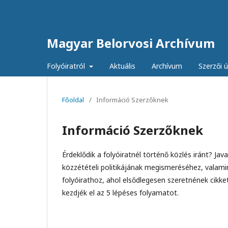
Magyar Belorvosi Archívum
Folyóiratról
Aktuális
Archívum
Szerzői 
Főoldal
/
Információ Szerzőknek
Információ Szerzőknek
Érdeklődik a folyóiratnél történő közlés iránt? Ja
közzétételi politikájának megismeréséhez, valami
folyóirathoz, ahol elsődlegesen szeretnének cikke
kezdjék el az 5 lépéses folyamatot.