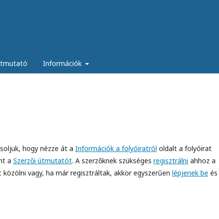
útmutató
Információk
vasoljuk, hogy nézze át a
Információk a folyóiratról
oldalt a folyóirat
nt a
Szerzői útmutatót
. A szerzőknek szükséges
regisztrálni
ahhoz a
t közölni vagy, ha már regisztráltak, akkor egyszerűen
lépjenek be
és