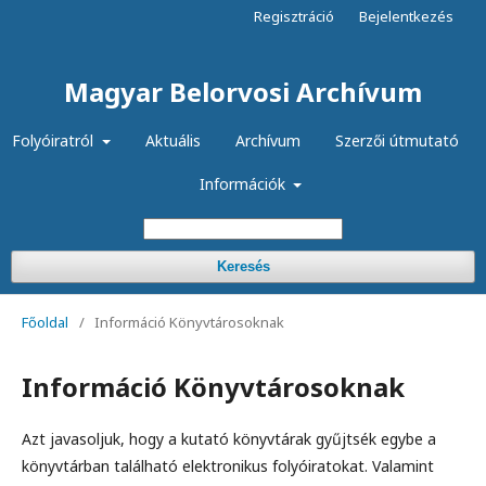
Regisztráció
Bejelentkezés
Magyar Belorvosi Archívum
Folyóiratról
Aktuális
Archívum
Szerzői útmutató
Információk
Keresés
Főoldal
/
Információ Könyvtárosoknak
Információ Könyvtárosoknak
Azt javasoljuk, hogy a kutató könyvtárak gyűjtsék egybe a
könyvtárban található elektronikus folyóiratokat. Valamint