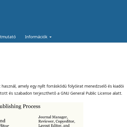
útmutató
Információk
t használ, amely egy nyílt forráskódú folyóirat menedzselő és kiadói
ott és szabadon terjeszthető a GNU General Public License alatt.