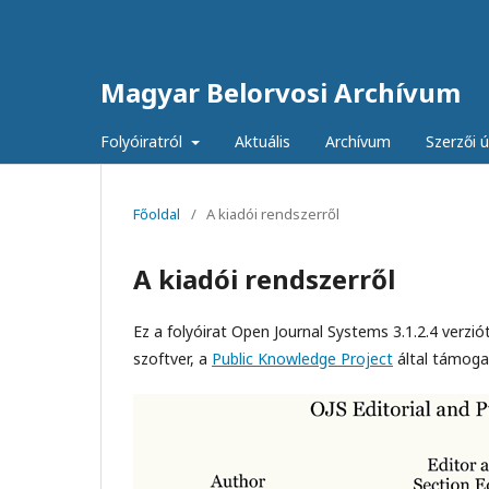
Magyar Belorvosi Archívum
Folyóiratról
Aktuális
Archívum
Szerzői 
Főoldal
/
A kiadói rendszerről
A kiadói rendszerről
Ez a folyóirat Open Journal Systems 3.1.2.4 verzió
szoftver, a
Public Knowledge Project
által támogat