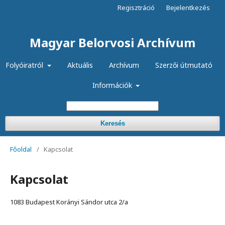
Regisztráció
Bejelentkezés
Magyar Belorvosi Archívum
Folyóiratról
Aktuális
Archívum
Szerzői útmutató
Információk
Keresés
Főoldal
/
Kapcsolat
Kapcsolat
1083 Budapest Korányi Sándor utca 2/a