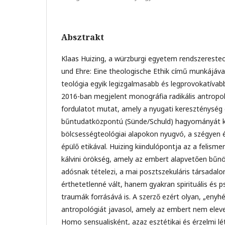
Absztrakt
Klaas Huizing, a würzburgi egyetem rendszereste
und Ehre: Eine theologische Ethik című munkájáva
teológia egyik legizgalmasabb és legprovokatívabb
2016-ban megjelent monográfia radikális antropol
fordulatot mutat, amely a nyugati kereszténység
bűntudatközpontú (Sünde/Schuld) hagyományát kív
bölcsességteológiai alapokon nyugvó, a szégyen é
épülő etikával. Huizing kiindulópontja az a felism
kálvini örökség, amely az embert alapvetően bűnö
adósnak tételezi, a mai posztszekuláris társada
érthetetlenné vált, hanem gyakran spirituális és p
traumák forrásává is. A szerző ezért olyan, „enyh
antropológiát javasol, amely az embert nem elev
Homo sensualisként, azaz esztétikai és érzelmi l