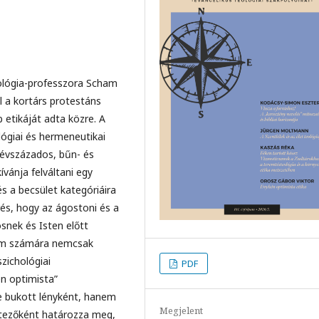
ológia-professzora Scham
l a kortárs protestáns
 etikáját adta közre. A
ógiai és hermeneutikai
 évszázados, bűn- és
ánja felváltani egy
s a becsület kategóriáira
erés, hogy az ágostoni és a
snek és Isten előtt
lom számára nemcsak
szichológiai
PDF
én optimista”
e bukott lényként, hanem
Megjelent
étezőként határozza meg,