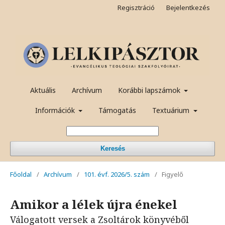
Regisztráció
Bejelentkezés
Aktuális
Archívum
Korábbi lapszámok
Információk
Támogatás
Textuárium
Keresés
Főoldal
/
Archívum
/
101. évf. 2026/5. szám
/
Figyelő
Amikor a lélek újra énekel
Válogatott versek a Zsoltárok könyvéből