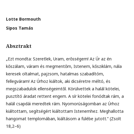
Lotte Bormouth
Sipos Tamás
Absztrakt
„Ezt mondta: Szeretlek, Uram, erősségem! Az Úr az én
kőszálam, váram és megmentőm, Istenem, kősziklám, nála
keresek oltalmat, pajzsom, hatalmas szabadítóm,
fellegváram! Az Úrhoz kiáltok, aki dicséretre méltó, és
megszabadulok ellenségeimtől. Körülvettek a halál kötelei,
pusztító áradat rettent engem. A sír kötelei fonódtak rám, a
halál csapdái meredtek rám. Nyomorúságomban az Úrhoz
kiáltottam, segítségért kiáltottam Istenemhez. Meghallotta
hangomat templomában, kiáltásom a fülébe jutott.” (Zsolt
18,2–6)