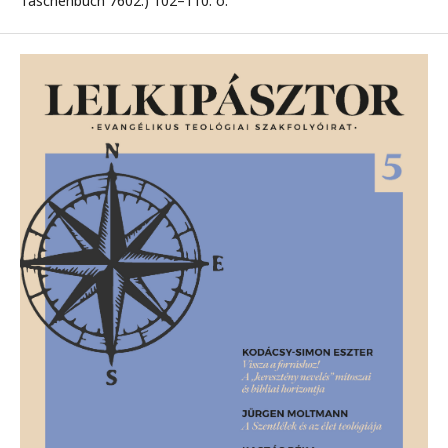
Taschenbuch 7602.) 102–110. o.