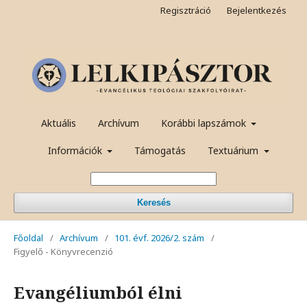
Regisztráció
Bejelentkezés
Aktuális
Archívum
Korábbi lapszámok
Információk
Támogatás
Textuárium
Keresés
Főoldal
/
Archívum
/
101. évf. 2026/2. szám
/
Figyelő - Könyvrecenzió
Evangéliumból élni