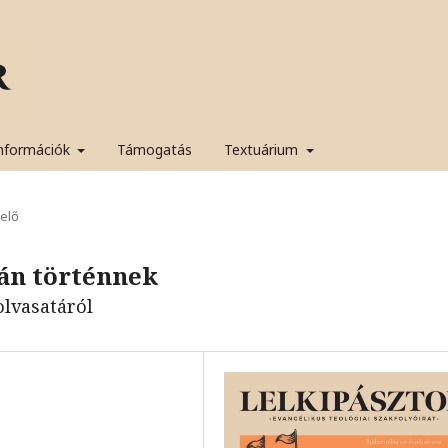
nformációk
Támogatás
Textuárium
yelő
ián történnek
olvasatáról