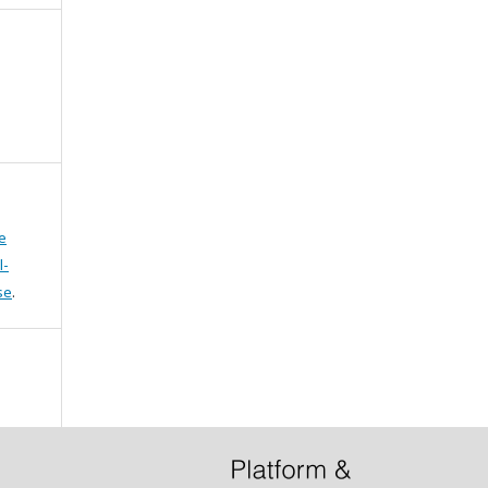
e
l-
se
.