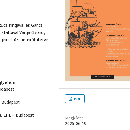
Szűcs Kingával és Gáncs
oktatóival Varga Gyöngyi
einek üzeneteiről, illetve
Egyetem
Budapest
PDF
 – Budapest
s, EHE – Budapest
Megjelent
2025-06-19