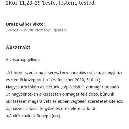
1Kor 11,23–29 Teste, testem, tested
Orosz Gábor Viktor
Evangélikus Hittudományi Egyetem
Absztrakt
A vasárnap jellege
„A három szent nap a keresztény ünneplés csúcsa, az egyházi
esztendő középpontja.” (Hafenscher 2010, 310. o.)
Nagycsütörtökön az életünk „táplálékául”, önmagát odaadó
Úr, nagypénteken a kereszten önmagát feláldozó, bűnünk
büntetését magára vett és ebben végtelen szeretetét kifejező
Úr, húsvét a halált legyőző és örök életet adó Úr
ajándékainak az ünnepe (uo.).