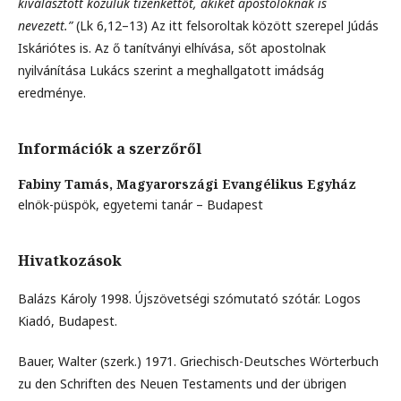
kiválasztott közülük tizenkettőt, akiket apostoloknak is
nevezett.”
(Lk 6,12–13) Az itt felsoroltak között szerepel Júdás
Iskáriótes is. Az ő tanítványi elhívása, sőt apostolnak
nyilvánítása Lukács szerint a meghallgatott imádság
eredménye.
Információk a szerzőről
Fabiny Tamás,
Magyarországi Evangélikus Egyház
elnök-püspök, egyetemi tanár – Budapest
Hivatkozások
Balázs Károly 1998. Újszövetségi szómutató szótár. Logos
Kiadó, Budapest.
Bauer, Walter (szerk.) 1971. Griechisch-Deutsches Wörterbuch
zu den Schriften des Neuen Testaments und der übrigen