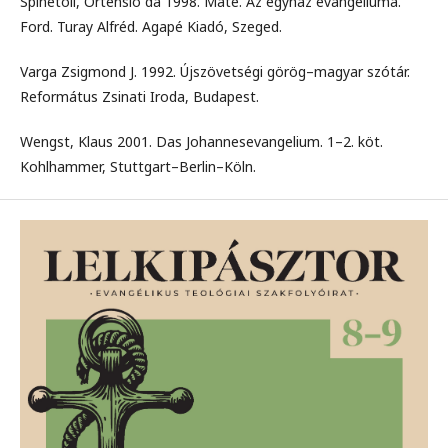
Spinetoli, Ortensio da 1998. Máté. Az egyház evangéliuma.
Ford. Turay Alfréd. Agapé Kiadó, Szeged.
Varga Zsigmond J. 1992. Újszövetségi görög–magyar szótár.
Református Zsinati Iroda, Budapest.
Wengst, Klaus 2001. Das Johannesevangelium. 1–2. köt.
Kohlhammer, Stuttgart–Berlin–Köln.