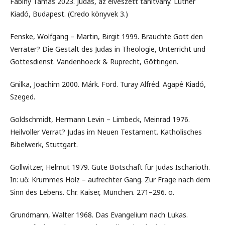
Fabiny Tamás 2023. Júdás, az elveszett tanítvány. Luther
Kiadó, Budapest. (Credo könyvek 3.)
Fenske, Wolfgang – Martin, Birgit 1999. Brauchte Gott den
Verräter? Die Gestalt des Judas in Theologie, Unterricht und
Gottesdienst. Vandenhoeck & Ruprecht, Göttingen.
Gnilka, Joachim 2000. Márk. Ford. Turay Alfréd. Agapé Kiadó,
Szeged.
Goldschmidt, Hermann Levin – Limbeck, Meinrad 1976.
Heilvoller Verrat? Judas im Neuen Testament. Katholisches
Bibelwerk, Stuttgart.
Gollwitzer, Helmut 1979. Gute Botschaft für Judas Ischarioth.
In: uő: Krummes Holz – aufrechter Gang. Zur Frage nach dem
Sinn des Lebens. Chr. Kaiser, München. 271–296. o.
Grundmann, Walter 1968. Das Evangelium nach Lukas.