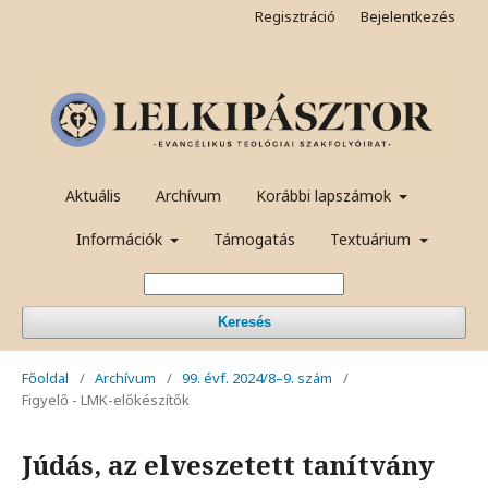
Regisztráció
Bejelentkezés
Aktuális
Archívum
Korábbi lapszámok
Információk
Támogatás
Textuárium
Keresés
Főoldal
/
Archívum
/
99. évf. 2024/8–9. szám
/
Figyelő - LMK-előkészítők
Júdás, az elveszetett tanítvány