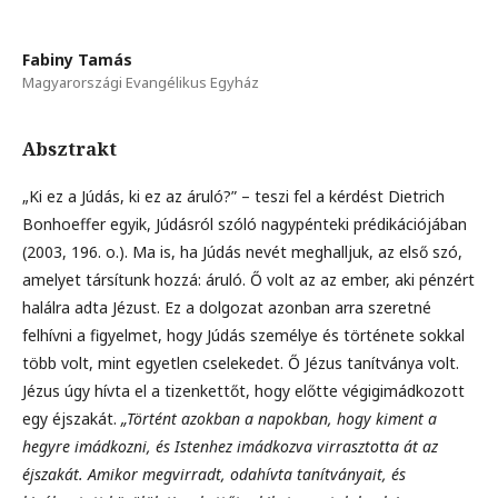
Fabiny Tamás
Magyarországi Evangélikus Egyház
Absztrakt
„Ki ez a Júdás, ki ez az áruló?” – teszi fel a kérdést Dietrich
Bonhoeffer egyik, Júdásról szóló nagypénteki prédikációjában
(2003, 196. o.). Ma is, ha Júdás nevét meghalljuk, az első szó,
amelyet társítunk hozzá: áruló. Ő volt az az ember, aki pénzért
halálra adta Jézust. Ez a dolgozat azonban arra szeretné
felhívni a figyelmet, hogy Júdás személye és története sokkal
több volt, mint egyetlen cselekedet. Ő Jézus tanítványa volt.
Jézus úgy hívta el a tizenkettőt, hogy előtte végigimádkozott
egy éjszakát.
„Történt azokban a napokban, hogy kiment a
hegyre imádkozni, és Istenhez imádkozva virrasztotta át az
éjszakát. Amikor megvirradt, odahívta tanítványait, és