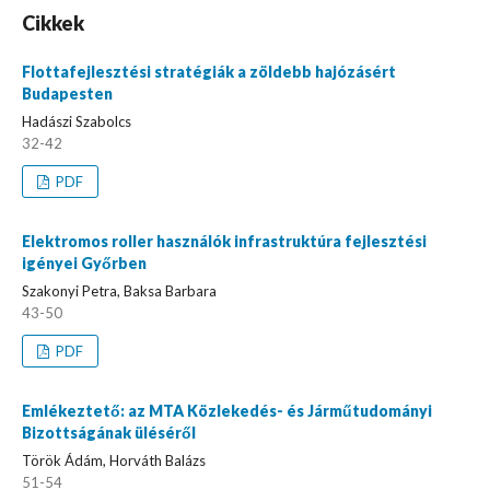
Cikkek
Flottafejlesztési stratégiák a zöldebb hajózásért
Budapesten
Hadászi Szabolcs
32-42
PDF
Elektromos roller használók infrastruktúra fejlesztési
igényei Győrben
Szakonyi Petra, Baksa Barbara
43-50
PDF
Emlékeztető: az MTA Közlekedés- és Járműtudományi
Bizottságának üléséről
Török Ádám, Horváth Balázs
51-54