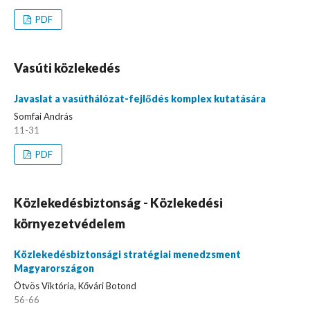
PDF
Vasúti közlekedés
Javaslat a vasúthálózat-fejlődés komplex kutatására
Somfai András
11-31
PDF
Közlekedésbiztonság - Közlekedési
környezetvédelem
Közlekedésbiztonsági stratégiai menedzsment
Magyarországon
Ötvös Viktória, Kővári Botond
56-66