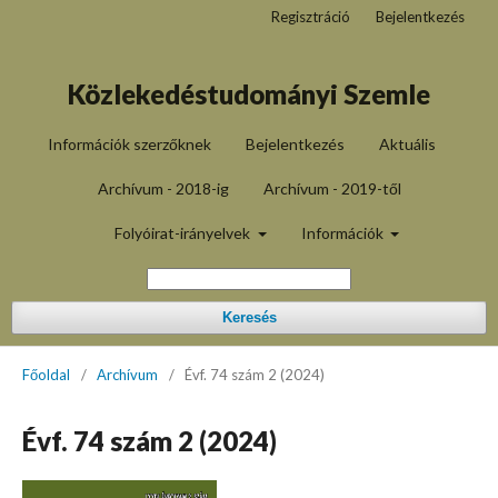
Regisztráció
Bejelentkezés
Közlekedéstudományi Szemle
Információk szerzőknek
Bejelentkezés
Aktuális
Archívum - 2018-ig
Archívum - 2019-től
Folyóirat-irányelvek
Információk
Keresés
Főoldal
/
Archívum
/
Évf. 74 szám 2 (2024)
Évf. 74 szám 2 (2024)