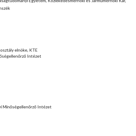
aságtudományi Egyetem, Közlekedésmérnöki és Járműmérnöki Kar,
nszék
kosztály elnöke, KTE
őségellenőrző Intézet
i Minőségellenőrző Intézet