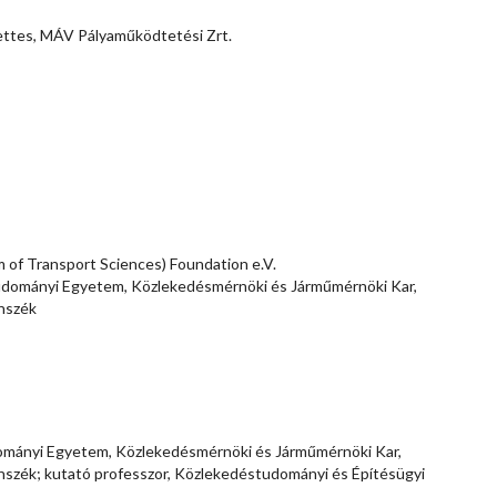
ettes, MÁV Pályaműködtetési Zrt.
 of Transport Sciences) Foundation e.V.
udományi Egyetem, Közlekedésmérnöki és Járműmérnöki Kar,
nszék
ományi Egyetem, Közlekedésmérnöki és Járműmérnöki Kar,
szék; kutató professzor, Közlekedéstudományi és Építésügyi