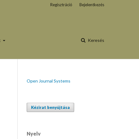
Regisztráció
Bejelentkezés
k
Keresés
Open Journal Systems
Kézirat benyújtása
Nyelv