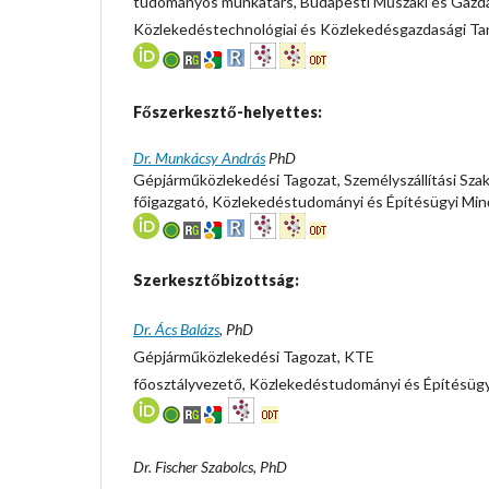
tudományos munkatárs, Budapesti Műszaki és Gazd
Közlekedéstechnológiai és Közlekedésgazdasági Ta
Főszerkesztő-helyettes:
Dr. Munkácsy András
PhD
Gépjárműközlekedési Tagozat, Személyszállítási Sza
főigazgató, Közlekedéstudományi és Építésügyi Min
Szerkesztőbizottság:
Dr. Ács Balázs
, PhD
Gépjárműközlekedési Tagozat, KTE
főosztályvezető, Közlekedéstudományi és Építésügy
Dr. Fischer Szabolcs, PhD