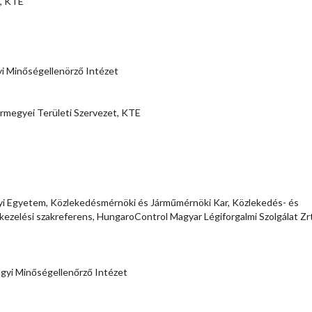
e, KTE
i Minőségellenörző Intézet
rmegyei Területi Szervezet, KTE
i Egyetem, Közlekedésmérnöki és Járműmérnöki Kar, Közlekedés- és
kezelési szakreferens, HungaroControl Magyar Légiforgalmi Szolgálat Zrt
gyi Minőségellenőrző Intézet