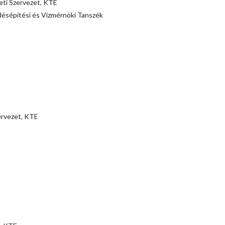
eti Szervezet, KTE
désépítési és Vízmérnöki Tanszék
ervezet, KTE