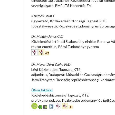
elnökségi tag, Általános Közlekedési Tagozat elnök
vezérigazgató, BME ITS Nonprofit Zrt.
Kelemen Balázs
ügyvezető, Közlekedésbiztonsági Tagozat KTE
főosztályvezető, Közlekedéstudományi és Építésügy
Dr. Majdán János CsC
Közlekedéstörténeti Szakosztály elnöke, Baranya Vá
rektor emeritus, Pécsi Tudományegyetem
Dr. Meyer Dóra Zsófia PhD
Légi Közlekedési Tagozat, KTE
adjunktus, Budapesti Műszaki és Gazdaságtudomány
Járműirányítási Tanszék; repülésbiztonsági-kockázat
Ötvös Viktória
Közlekedésbiztonsági Tagozat, KTE
projektmenedzser, Közlekedéstudományi és Építésü