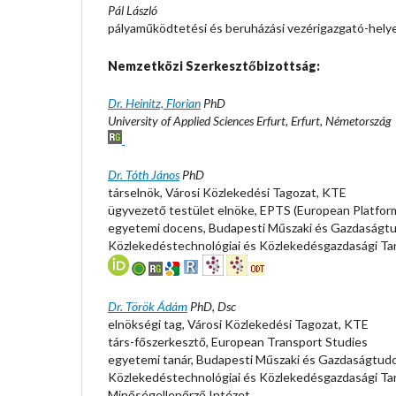
Pál László
pályaműködtetési és beruházási vezérigazgató-hely
Nemzetközi Szerkesztőbizottság:
Dr. Heinitz, Florian
PhD
University of Applied Sciences Erfurt, Erfurt, Németország
Dr. Tóth János
PhD
társelnök, Városi Közlekedési Tagozat, KTE
ügyvezető testület elnöke, EPTS (European Platform
egyetemi docens, Budapesti Műszaki és Gazdaságt
Közlekedéstechnológiai és Közlekedésgazdasági Ta
Dr. Török Ádám
PhD, Dsc
elnökségi tag, Városi Közlekedési Tagozat, KTE
társ-főszerkesztő, European Transport Studies
egyetemi tanár, Budapesti Műszaki és Gazdaságtud
Közlekedéstechnológiai és Közlekedésgazdasági Tan
Minőségellenőrző Intézet