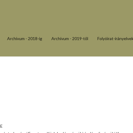
Archívum - 2018-ig
Archívum - 2019-től
Folyóirat-irányelve
TE