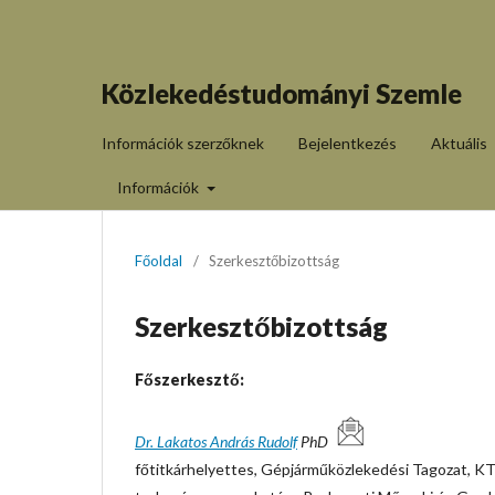
Közlekedéstudományi Szemle
Információk szerzőknek
Bejelentkezés
Aktuális
Információk
Főoldal
/
Szerkesztőbizottság
Szerkesztőbizottság
Főszerkesztő:
Dr. Lakatos András Rudolf
PhD
főtitkárhelyettes, Gépjárműközlekedési Tagozat, K