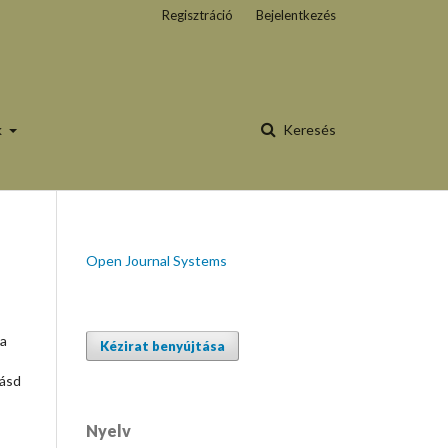
Regisztráció
Bejelentkezés
k
Keresés
Open Journal Systems
a
Kézirat benyújtása
Lásd
Nyelv