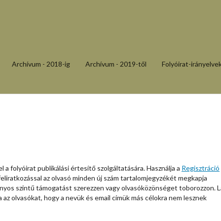
Archívum - 2018-ig
Archívum - 2019-től
Folyóirat-irányelve
 a folyóirat publikálási értesítő szolgáltatására. Használja a
Regisztráció
 a feliratkozással az olvasó minden új szám tartalomjegyzékét megkapja
y bizonyos szintű támogatást szerezzen vagy olvasóközönséget toborozzon. 
tja az olvasókat, hogy a nevük és email címük más célokra nem lesznek