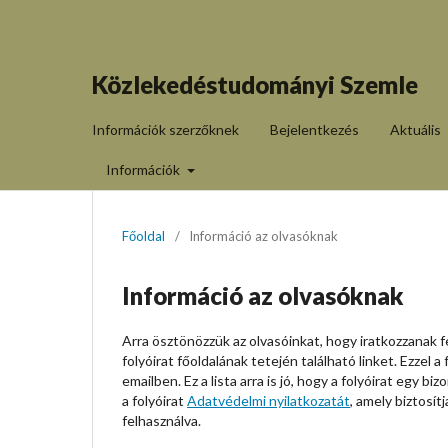
Közlekedéstudományi Szemle
Információk szerzőknek
Bejelentkezés
Aktuális
Információk
Főoldal
/
Információ az olvasóknak
Információ az olvasóknak
Arra ösztönözzük az olvasóinkat, hogy iratkozzanak fel
folyóirat főoldalának tetején található linket. Ezzel
emailben. Ez a lista arra is jó, hogy a folyóirat eg
a folyóirat
Adatvédelmi nyilatkozatát
, amely biztosí
felhasználva.