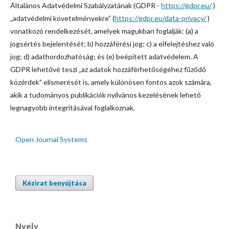
Általános Adatvédelmi Szabályzatának (GDPR -
https://gdpr.eu/
)
„adatvédelmi követelményekre” (
https://gdpr.eu/data-privacy/
)
vonatkozó rendelkezését, amelyek magukban foglalják: (a) a
jogsértés bejelentését; b) hozzáférési jog; c) a elfelejtéshez való
jog; d) adathordozhatóság; és (e) beépített adatvédelem. A
GDPR lehetővé teszi „az adatok hozzáférhetőségéhez fűződő
közérdek” elismerését is, amely különösen fontos azok számára,
akik a tudományos publikációk nyilvános kezelésének lehető
legnagyobb integritásával foglalkoznak.
Open Journal Systems
Kézirat benyújtása
Nyelv