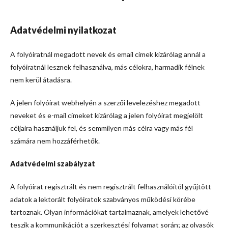
Adatvédelmi nyilatkozat
A folyóiratnál megadott nevek és email címek kizárólag annál a
folyóiratnál lesznek felhasználva, más célokra, harmadik félnek
nem kerül átadásra.
A jelen folyóirat webhelyén a szerzői levelezéshez megadott
neveket és e-mail címeket kizárólag a jelen folyóirat megjelölt
céljaira használjuk fel, és semmilyen más célra vagy más fél
számára nem hozzáférhetők.
Adatvédelmi szabályzat
A folyóirat regisztrált és nem regisztrált felhasználóitól gyűjtött
adatok a lektorált folyóiratok szabványos működési körébe
tartoznak. Olyan információkat tartalmaznak, amelyek lehetővé
teszik a kommunikációt a szerkesztési folyamat során; az olvasók