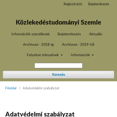
Regisztráció
Bejelentkezés
Közlekedéstudományi Szemle
Információk szerzőknek
Bejelentkezés
Aktuális
Archívum - 2018-ig
Archívum - 2019-től
Folyóirat-irányelvek
Információk
Keresés
Főoldal
/
Adatvédelmi szabályzat
Adatvédelmi szabályzat