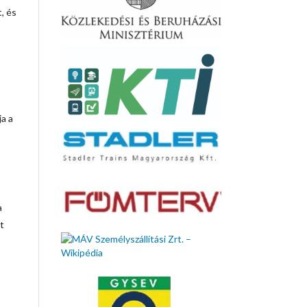
, és
ja a
a
t