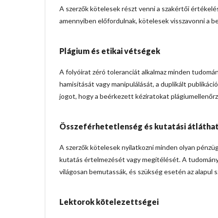
A szerzők kötelesek részt venni a szakértői értékelés
amennyiben előfordulnak, kötelesek visszavonni a ben
Plágium és etikai vétségek
A folyóirat zéró toleranciát alkalmaz minden tudomá
hamisítását vagy manipulálását, a duplikált publikáci
jogot, hogy a beérkezett kéziratokat plágiumellenőrz
Összeférhetetlenség és kutatási átlátha
A szerzők kötelesek nyilatkozni minden olyan pénzüg
kutatás értelmezését vagy megítélését. A tudományo
világosan bemutassák, és szükség esetén az alapul 
Lektorok kötelezettségei