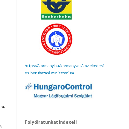
https://kormany.hu/kormanyzat/kozlekedesi-
es-beruhazasi-miniszterium
ra,
Folyóiratunkat indexeli
ó