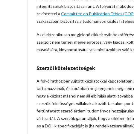
integritásának biztosítása iránt. A folyóirat működé
tekintettel a
Committee on Publication Ethics (COP
szakaszában biztosítsa a tudományos közlés hiteles
Az elektronikusan megjelenő cikkek nyílt hozzáférés
szerzőit nem terheli megjelentetési vagy kiadási költ
másolására, kinyomtatására, valamint azokban való ke
Szerzői kötelezettségek
A folyóirathoz benyújtott kéziratokkal kapcsolatba
tartalmazzanak, és korábban ne jelenjenek meg sem r
hogy a kézirat máshol nem áll elbírálás alatt, tovább
szerzők felelősséget vállalnak a közölt tartalom po
feltüntetett szerző érdemi tudományos hozzájárulást
változatát. A szerzők garantálják, hogy a cikkben fel
és a DOI-k specifikációját is (ha rendelkezésre állnak)