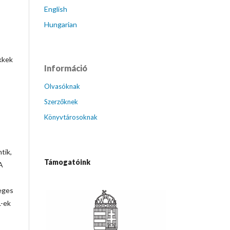
English
Hungarian
kkek
Információ
Olvasóknak
Szerzőknek
Könyvtárosoknak
tik,
Támogatóink
A
leges
L-ek