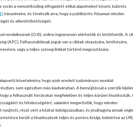
se során a nemzetközileg elfogadott etikai alapelveket követi, különös
E)
irányelveire, és törekszik arra, hogy a publikációs folyamat minden
ségét és ellenőrizhetőségét.
sel rendelkeznek (OJS), online ingyenesen elérhetők és letölthetők. A ci
ség (APC). Felhasználóknak joguk van a cikkek olvasására, letöltésére,
resésre, vagy a teljes szöveg linkkel történő megosztására.
n alapvető követelmény, hogy azok eredeti tudományos munkát
észben, sem egészben más kiadványban. A benyújtással a szerzők kijelen
á hogy a felhasznált forrásokat megfelelően és teljes körűen hivatkozták. 
ntosságáért és hitelességéért, valamint megerősítik, hogy minden
 nyújtott, részt vett a kézirat kidolgozásában, és jóváhagyta annak vég
tüntetésre került a hivatkozások teljes és pontos listája, beleértve az UR
.