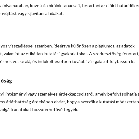
 folyamatában, követni a bírálók tanácsait, betartani az előírt határidőket
yújtást vagy kijavítani a hibákat.
nyos visszaéléssel szemben, ideértve különösen a plágiumot, az adatok
ót, valamint az etikátlan kutatási gyakorlatokat. A szerkesztőség fenntart
ésnek vesse alá, és indokolt esetben további vizsgálatot folytasson le.
tóság
yi, intézményi vagy személyes érdekkapcsolatról, amely befolyásolhatja 
s átláthatóság érdekében elvárt, hogy a szerzők a kutatási módszertan
szolgáló adatokat hozzáférhetővé tegyék.