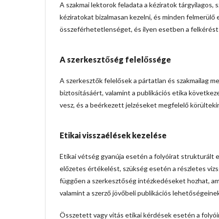
A szakmai lektorok feladata a kéziratok tárgyilagos, 
kéziratokat bizalmasan kezelni, és minden felmerülő et
összeférhetetlenséget, és ilyen esetben a felkérést v
A szerkesztőség felelőssége
A szerkesztők felelősek a pártatlan és szakmailag me
biztosításáért, valamint a publikációs etika követk
vesz, és a beérkezett jelzéseket megfelelő körültekint
Etikai visszaélések kezelése
Etikai vétség gyanúja esetén a folyóirat strukturált 
előzetes értékelést, szükség esetén a részletes vizs
függően a szerkesztőség intézkedéseket hozhat, amely
valamint a szerző jövőbeli publikációs lehetőségeinek
Összetett vagy vitás etikai kérdések esetén a folyóir