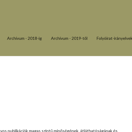
Archívum - 2018-ig
Archívum - 2019-től
Folyóirat-irányelve
yos publikációk magas szintű minőségének, átláthatóságának és