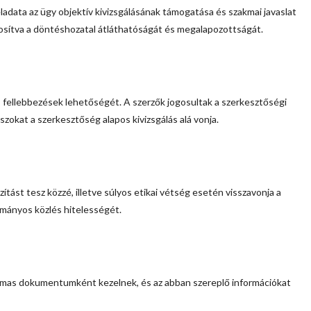
feladata az ügy objektív kivizsgálásának támogatása és szakmai javaslat
osítva a döntéshozatal átláthatóságát és megalapozottságát.
s fellebbezések lehetőségét. A szerzők jogosultak a szerkesztőségi
szokat a szerkesztőség alapos kivizsgálás alá vonja.
ítást tesz közzé, illetve súlyos etikai vétség esetén visszavonja a
mányos közlés hitelességét.
almas dokumentumként kezelnek, és az abban szereplő információkat