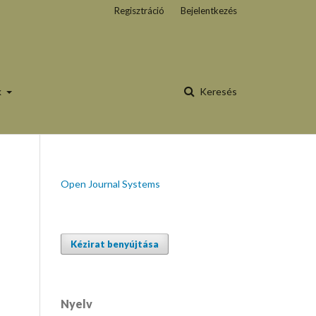
Regisztráció
Bejelentkezés
k
Keresés
Open Journal Systems
Kézirat benyújtása
Nyelv