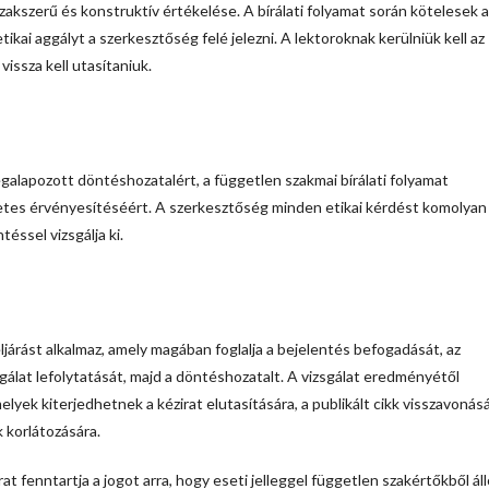
szakszerű és konstruktív értékelése. A bírálati folyamat során kötelesek a
ikai aggályt a szerkesztőség felé jelezni. A lektoroknak kerülniük kell az
issza kell utasítaniuk.
galapozott döntéshozatalért, a független szakmai bírálati folyamat
ezetes érvényesítéséért. A szerkesztőség minden etikai kérdést komolyan
éssel vizsgálja ki.
eljárást alkalmaz, amely magában foglalja a bejelentés befogadását, az
gálat lefolytatását, majd a döntéshozatalt. A vizsgálat eredményétől
ek kiterjedhetnek a kézirat elutasítására, a publikált cikk visszavonásá
 korlátozására.
at fenntartja a jogot arra, hogy eseti jelleggel független szakértőkből áll