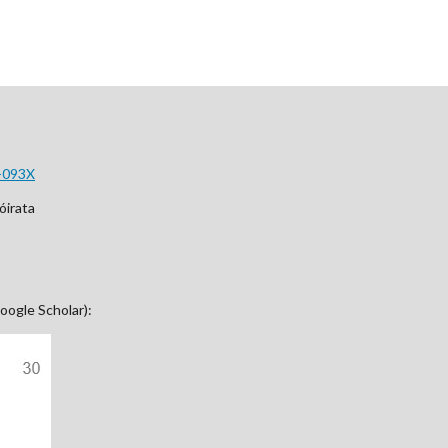
-093X
óirata
oogle Scholar):