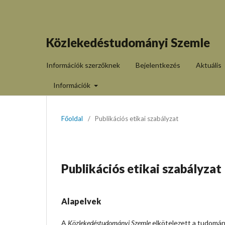
Közlekedéstudományi Szemle
Információk szerzőknek
Bejelentkezés
Aktuális
Információk
Főoldal
/
Publikációs etikai szabályzat
Publikációs etikai szabályzat
Alapelvek
A
Közlekedéstudományi Szemle
elkötelezett a tudomán