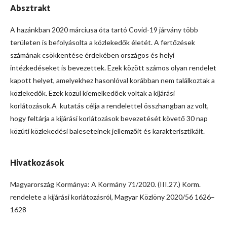
Absztrakt
A hazánkban 2020 márciusa óta tartó Covid-19 járvány több
területen is befolyásolta a közlekedők életét. A fertőzések
számának csökkentése érdekében országos és helyi
intézkedéseket is bevezettek. Ezek között számos olyan rendelet
kapott helyet, amelyekhez hasonlóval korábban nem találkoztak a
közlekedők. Ezek közül kiemelkedőek voltak a kijárási
korlátozások.A kutatás célja a rendelettel összhangban az volt,
hogy feltárja a kijárási korlátozások bevezetését követő 30 nap
közúti közlekedési baleseteinek jellemzőit és karakterisztikáit.
Hivatkozások
Magyarország Kormánya: A Kormány 71/2020. (III.27.) Korm.
rendelete a kijárási korlátozásról, Magyar Közlöny 2020/56 1626–
1628