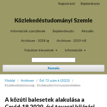
Regisztráció
Bejelentkezés
Közlekedéstudományi Szemle
Információk szerzőknek
Bejelentkezés
Aktuális
Archívum - 2018-ig
Archívum - 2019-től
Folyóirat-irányelvek
Információk
Keresés
Főoldal
/
Archívum
/
Évf. 72 szám 6 (2022)
/
Közlekedésbiztonság - Közlekedési környezetvédelem
A közúti balesetek alakulása a
Covid-19 2020. évi tavaszi kijárási