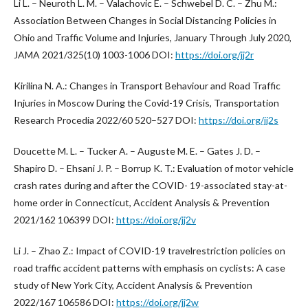
Li L. – Neuroth L. M. – Valachovic E. – Schwebel D. C. – Zhu M.:
Association Between Changes in Social Distancing Policies in
Ohio and Traffic Volume and Injuries, January Through July 2020,
JAMA 2021/325(10) 1003-1006 DOI:
https://doi.org/jj2r
Kirilina N. A.: Changes in Transport Behaviour and Road Traffic
Injuries in Moscow During the Covid-19 Crisis, Transportation
Research Procedia 2022/60 520–527 DOI:
https://doi.org/jj2s
Doucette M. L. – Tucker A. – Auguste M. E. – Gates J. D. –
Shapiro D. – Ehsani J. P. – Borrup K. T.: Evaluation of motor vehicle
crash rates during and after the COVID- 19-associated stay-at-
home order in Connecticut, Accident Analysis & Prevention
2021/162 106399 DOI:
https://doi.org/jj2v
Li J. – Zhao Z.: Impact of COVID-19 travelrestriction policies on
road traffic accident patterns with emphasis on cyclists: A case
study of New York City, Accident Analysis & Prevention
2022/167 106586 DOI:
https://doi.org/jj2w