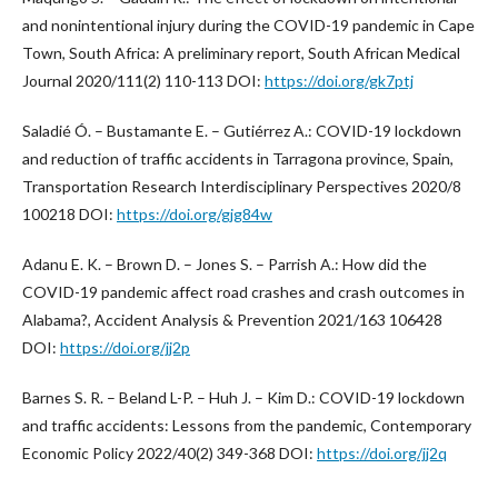
and nonintentional injury during the COVID-19 pandemic in Cape
Town, South Africa: A preliminary report, South African Medical
Journal 2020/111(2) 110-113 DOI:
https://doi.org/gk7ptj
Saladié Ó. – Bustamante E. – Gutiérrez A.: COVID-19 lockdown
and reduction of traffic accidents in Tarragona province, Spain,
Transportation Research Interdisciplinary Perspectives 2020/8
100218 DOI:
https://doi.org/gjg84w
Adanu E. K. – Brown D. – Jones S. – Parrish A.: How did the
COVID-19 pandemic affect road crashes and crash outcomes in
Alabama?, Accident Analysis & Prevention 2021/163 106428
DOI:
https://doi.org/jj2p
Barnes S. R. – Beland L-P. – Huh J. – Kim D.: COVID-19 lockdown
and traffic accidents: Lessons from the pandemic, Contemporary
Economic Policy 2022/40(2) 349-368 DOI:
https://doi.org/jj2q