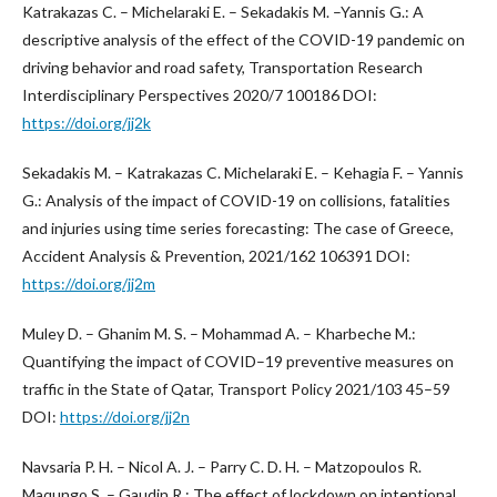
Katrakazas C. – Michelaraki E. – Sekadakis M. –Yannis G.: A
descriptive analysis of the effect of the COVID-19 pandemic on
driving behavior and road safety, Transportation Research
Interdisciplinary Perspectives 2020/7 100186 DOI:
https://doi.org/jj2k
Sekadakis M. – Katrakazas C. Michelaraki E. – Kehagia F. – Yannis
G.: Analysis of the impact of COVID-19 on collisions, fatalities
and injuries using time series forecasting: The case of Greece,
Accident Analysis & Prevention, 2021/162 106391 DOI:
https://doi.org/jj2m
Muley D. – Ghanim M. S. – Mohammad A. – Kharbeche M.:
Quantifying the impact of COVID–19 preventive measures on
traffic in the State of Qatar, Transport Policy 2021/103 45–59
DOI:
https://doi.org/jj2n
Navsaria P. H. – Nicol A. J. – Parry C. D. H. – Matzopoulos R.
Maqungo S. – Gaudin R.: The effect of lockdown on intentional