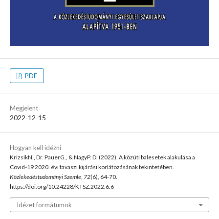
PDF
Megjelent
2022-12-15
Hogyan kell idézni
KrizsikN., Dr. PauerG., & NagyP. D. (2022). A közúti balesetek alakulása a
Covid-19 2020. évi tavaszi kijárási korlátozásának tekintetében.
Közlekedéstudományi Szemle
,
72
(6), 64-70.
https://doi.org/10.24228/KTSZ.2022.6.6
Idézet formátumok