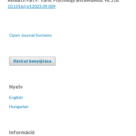
Research Part F: Traffic Psychology and Behaviour,
98
,
216.
10.1016/j.trf.2023.09.009
Open Journal Systems
Kézirat benyújtása
Nyelv
English
Hungarian
Információ