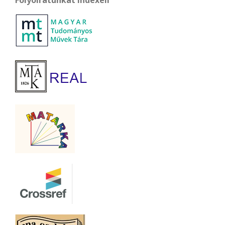
Folyóiratunkat indexeli