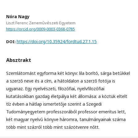
Nóra Nagy
Liszt Ferenc Zeneművészeti Egyetem
https://orcid.org/0009-0003-0368-0785
https://doi.org/10.35924/fordtud.27.1.15
DOI:
Absztrakt
Szemlátomást egyforma két könyv: lila borító, sárga betűkkel
a szerző neve és a cím, a hátoldalon a szerző fotója is
ugyanaz. Egy nyelvészeti, filozófiai, nyelvfilozófiai
kutatásokban gazdag életpálya két állomása: a köztük eltelt
tíz évben a hátlap ismertetője szerint a Szegedi
Tudományegyetem professzorából professor emeritus lett,
két magyar nyelvű könyve háromra, tanulmányainak száma
több mint százról több mint százötvenre nőtt.