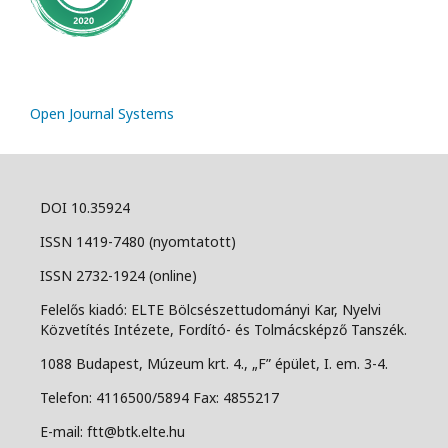
Open Journal Systems
DOI 10.35924
ISSN 1419-7480 (nyomtatott)
ISSN 2732-1924 (online)
Felelős kiadó: ELTE Bölcsészettudományi Kar, Nyelvi
Közvetítés Intézete, Fordító- és Tolmácsképző Tanszék.
1088 Budapest, Múzeum krt. 4., „F” épület, I. em. 3-4.
Telefon: 4116500/5894 Fax: 4855217
E-mail: ftt@btk.elte.hu