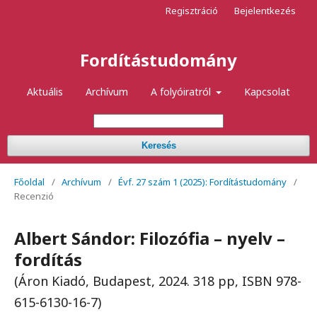
Regisztráció
Bejelentkezés
Fordítástudomány
Aktuális
Archívum
A folyóiratról
Kapcsolat
Keresés
Főoldal
/
Archívum
/
Évf. 27 szám 1 (2025): Fordítástudomány
/
Recenzió
Albert Sándor: Filozófia – nyelv –
fordítás
(Áron Kiadó, Budapest, 2024. 318 pp, ISBN 978-
615-6130-16-7)