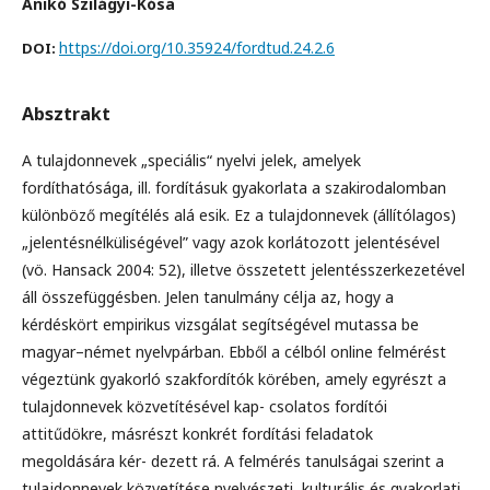
Anikó Szilágyi-Kósa
https://doi.org/10.35924/fordtud.24.2.6
DOI:
Absztrakt
A tulajdonnevek „speciális“ nyelvi jelek, amelyek
fordíthatósága, ill. fordításuk gyakorlata a szakirodalomban
különböző megítélés alá esik. Ez a tulajdonnevek (állítólagos)
„jelentésnélküliségével” vagy azok korlátozott jelentésével
(vö. Hansack 2004: 52), illetve összetett jelentésszerkezetével
áll összefüggésben. Jelen tanulmány célja az, hogy a
kérdéskört empirikus vizsgálat segítségével mutassa be
magyar–német nyelvpárban. Ebből a célból online felmérést
végeztünk gyakorló szakfordítók körében, amely egyrészt a
tulajdonnevek közvetítésével kap- csolatos fordítói
attitűdökre, másrészt konkrét fordítási feladatok
megoldására kér- dezett rá. A felmérés tanulságai szerint a
tulajdonnevek közvetítése nyelvészeti, kulturális és gyakorlati