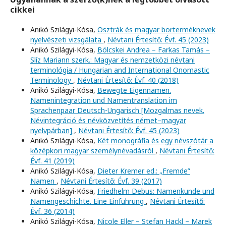
cikkei
Anikó Szilágyi-Kósa,
Osztrák és magyar borterméknevek
nyelvészeti vizsgálata
,
Névtani Értesítő: Évf. 45 (2023)
Anikó Szilágyi-Kósa,
Bölcskei Andrea – Farkas Tamás –
Slíz Mariann szerk.: Magyar és nemzetközi névtani
terminológia / Hungarian and International Onomastic
Terminology
,
Névtani Értesítő: Évf. 40 (2018)
Anikó Szilágyi-Kósa,
Bewegte Eigennamen.
Namenintegration und Namentranslation im
Sprachenpaar Deutsch-Ungarisch [Mozgalmas nevek.
Névintegráció és névközvetítés német–magyar
nyelvpárban]
,
Névtani Értesítő: Évf. 45 (2023)
Anikó Szilágyi-Kósa,
Két monográfia és egy névszótár a
középkori magyar személynévadásról
,
Névtani Értesítő:
Évf. 41 (2019)
Anikó Szilágyi-Kósa,
Dieter Kremer ed.: „Fremde”
Namen
,
Névtani Értesítő: Évf. 39 (2017)
Anikó Szilágyi-Kósa,
Friedhelm Debus: Namenkunde und
Namengeschichte. Eine Einführung
,
Névtani Értesítő:
Évf. 36 (2014)
Anikó Szilágyi-Kósa,
Nicole Eller – Stefan Hackl – Marek