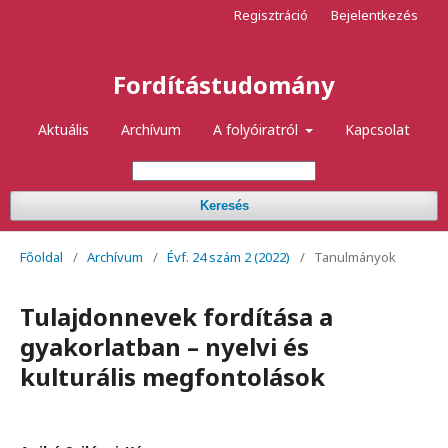
Regisztráció
Bejelentkezés
Fordítástudomány
Aktuális
Archívum
A folyóiratról
Kapcsolat
Keresés
Főoldal
/
Archívum
/
Évf. 24 szám 2 (2022)
/
Tanulmányok
Tulajdonnevek fordítása a
gyakorlatban – nyelvi és
kulturális megfontolások