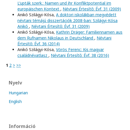
L’upták szerk.: Namen und ihr Konfliktpotential im
europäischen Kontext
,
Névtani Értesítő: Évf. 31 (2009)
Anikó Szilágyi-Kósa,
A doktori iskolákban megvédett
névtani témájú disszertációk 2008-ban: Szilágyi-Kósa
Anikó
,
Névtani Értesítő: Évf. 31 (2009)
Anikó Szilágyi-Kósa,
Kathrin Dräger: Familiennamen aus
dem Rufnamen Nikolaus in Deutschland
,
Névtani
Értesítő: Évf. 36 (2014)
Anikó Szilágyi-Kósa,
Vörös Ferenc: Kis magyar
családnévatlasz
,
Névtani Értesítő: Évf. 38 (2016)
1
2
>
>>
Nyelv
Hungarian
English
Információ