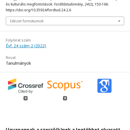
és kulturális megfontolások.
Fordítástudomány
,
24
(2), 150-166.
https://doi.org/10.35924/fordtud.24.2.6
Idézet formátumok
Folyóirat szám
Évf. 24 szám 2 (2022)
Rovat
Tanulmányok
0
0
Ugyanannak a szerző(k)nek a legtöbbet olvasott