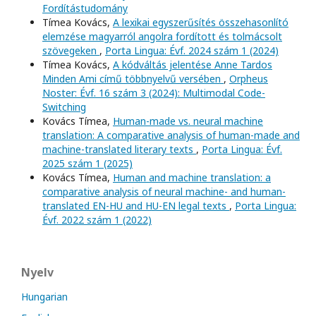
Fordítástudomány
Tímea Kovács,
A lexikai egyszerűsítés összehasonlító
elemzése magyarról angolra fordított és tolmácsolt
szövegeken
,
Porta Lingua: Évf. 2024 szám 1 (2024)
Tímea Kovács,
A kódváltás jelentése Anne Tardos
Minden Ami című többnyelvű versében
,
Orpheus
Noster: Évf. 16 szám 3 (2024): Multimodal Code-
Switching
Kovács Tímea,
Human-made vs. neural machine
translation: A comparative analysis of human-made and
machine-translated literary texts
,
Porta Lingua: Évf.
2025 szám 1 (2025)
Kovács Tímea,
Human and machine translation: a
comparative analysis of neural machine- and human-
translated EN-HU and HU-EN legal texts
,
Porta Lingua:
Évf. 2022 szám 1 (2022)
Nyelv
Hungarian