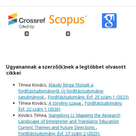
0
0
Ugyanannak a szerző(k)nek a legtöbbet olvasott
cikkei
Tímea Kovács,
Klaudy Kinga Tézisek a
fordítástudományról. Új fordítástudományi
tanulmányok
,
Fordítástudomány: Évf. 25 szám 1 (2023)
Tímea Kovács,
A törvény szavai
,
Fordítástudomány:
Évf. 22 szám 1 (2020)
Kovács Tímea,
Xiangdong Li: Mapping the Research
Landscape of Interpreter and Translator Education
Current Themes and Future Directions
,
Fordítástudomány: Évf. 27 szám 2 (2025):