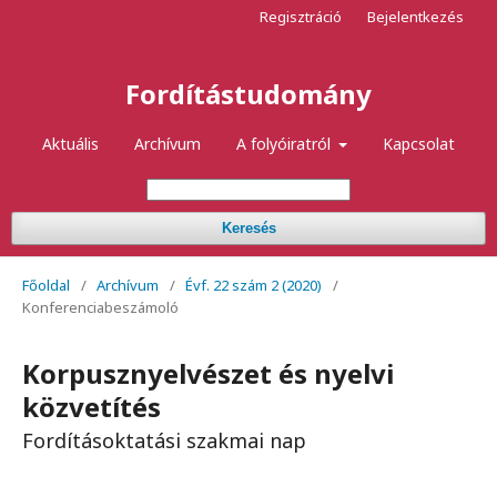
Regisztráció
Bejelentkezés
Fordítástudomány
Aktuális
Archívum
A folyóiratról
Kapcsolat
Keresés
Főoldal
/
Archívum
/
Évf. 22 szám 2 (2020)
/
Konferenciabeszámoló
Korpusznyelvészet és nyelvi
közvetítés
Fordításoktatási szakmai nap