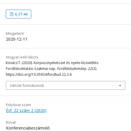
6_FT44
Megjelent
2020-12-11
Hogyan kell idézni
KovácsT. (2020). Korpusznyelvészet és nyelvi közvetítés:
Fordításoktatási szakmai nap.
Fordítástudomány
,
22
(2).
https://doi.org/10.35924/fordtud.22.2.6
Idézet formátumok
Folyóirat szám
Évf. 22 szám 2 (2020)
Rovat
Konferenciabeszámoló