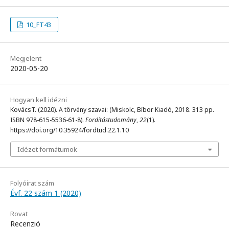
10_FT43
Megjelent
2020-05-20
Hogyan kell idézni
KovácsT. (2020). A törvény szavai: (Miskolc, Bíbor Kiadó, 2018. 313 pp.
ISBN 978-615-5536-61-8).
Fordítástudomány
,
22
(1).
https://doi.org/10.35924/fordtud.22.1.10
Idézet formátumok
Folyóirat szám
Évf. 22 szám 1 (2020)
Rovat
Recenzió