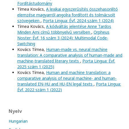
Fordítástudomány
Tímea Kovács,
A lexikai egyszerűsítés összehasonlító
elemzése magyarról angolra fordított és tolmácsolt
szövegeken
,
Porta Lingua: Évf. 2024 szám 1 (2024)
Tímea Kovács,
A kódváltás jelentése Anne Tardos
Minden Ami című többnyelvű versében
,
Orpheus
Noster: Évf. 16 szám 3 (2024): Multimodal Code-
Switching
Kovács Tímea,
Human-made vs. neural machine
translation: A comparative analysis of human-made and
machine-translated literary texts
,
Porta Lingua: Évf.
2025 szám 1 (2025)
Kovács Tímea,
Human and machine translation: a
comparative analysis of neural machine- and human-
translated EN-HU and HU-EN legal texts
,
Porta Lingua:
Évf. 2022 szám 1 (2022)
Nyelv
Hungarian