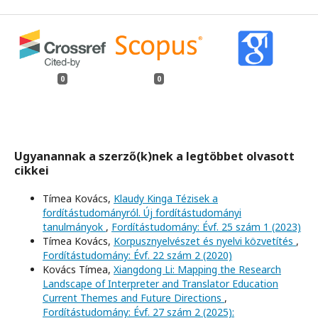
0
0
Ugyanannak a szerző(k)nek a legtöbbet olvasott
cikkei
Tímea Kovács,
Klaudy Kinga Tézisek a
fordítástudományról. Új fordítástudományi
tanulmányok
,
Fordítástudomány: Évf. 25 szám 1 (2023)
Tímea Kovács,
Korpusznyelvészet és nyelvi közvetítés
,
Fordítástudomány: Évf. 22 szám 2 (2020)
Kovács Tímea,
Xiangdong Li: Mapping the Research
Landscape of Interpreter and Translator Education
Current Themes and Future Directions
,
Fordítástudomány: Évf. 27 szám 2 (2025):