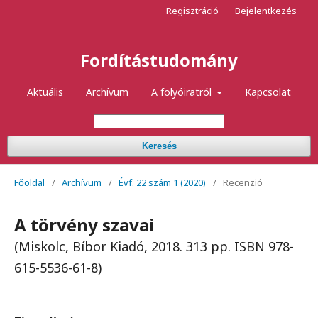
Regisztráció
Bejelentkezés
Fordítástudomány
Aktuális
Archívum
A folyóiratról
Kapcsolat
Keresés
Főoldal
/
Archívum
/
Évf. 22 szám 1 (2020)
/
Recenzió
A törvény szavai
(Miskolc, Bíbor Kiadó, 2018. 313 pp. ISBN 978-
615-5536-61-8)