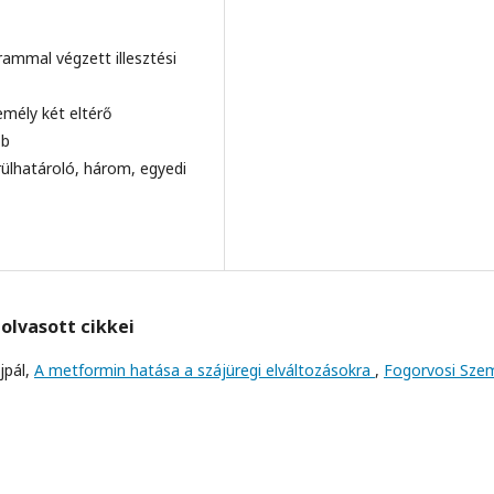
ammal végzett illesztési
mély két eltérő
bb
ülhatároló, három, egyedi
olvasott cikkei
jpál,
A metformin hatása a szájüregi elváltozásokra
,
Fogorvosi Szem