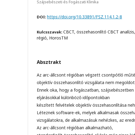
Szájsebészeti és Fogászati Klinika
https://doi.org/10.33891/FSZ.114.1.2-8
DOI:
CBCT, összehasonlító CBCT analízis,
Kulcsszavak:
régió, HorosTM
Absztrakt
Az arc-állcsont régióban végzett csontpótló mű
objektív összehasonlító vizsgálata nem megoldot
Ennek oka, hogy a fogászatban, szájsebészetben
eljárásokkal különböző időpontokban
készített felvételek objektív összehasonlítása ne
Léteznek software-ek, melyek alkalmasak összeh
vizsgálatokra, de alkalmazásuk nehézkes, az er
Az arc-állcsont régióban alkalmazható,