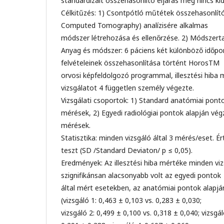
standardizált összehasonlító eljárás még nincs ki
Célkitűzés: 1) Csontpótló műtétek összehasonl
Computed Tomography) analízisére alkalmas
módszer létrehozása és ellenőrzése. 2) Módszertan
Anyag és módszer: 6 páciens két különböző időp
felvételeinek összehasonlítása történt HorosTM
orvosi képfeldolgozó programmal, illesztési hiba
vizsgálatot 4 független személy végezte.
Vizsgálati csoportok: 1) Standard anatómiai pont
mérések, 2) Egyedi radiológiai pontok alapján vég
mérések.
Statisztika: minden vizsgáló által 3 mérés/eset. 
teszt (SD /Standard Deviaton/ p ≤ 0,05).
Eredmények: Az illesztési hiba mértéke minden vi
szignifikánsan alacsonyabb volt az egyedi pontok
által mért esetekben, az anatómiai pontok alapj
(vizsgáló 1: 0,463 ± 0,103 vs. 0,283 ± 0,030;
vizsgáló 2: 0,499 ± 0,100 vs. 0,318 ± 0,040; vizsgál