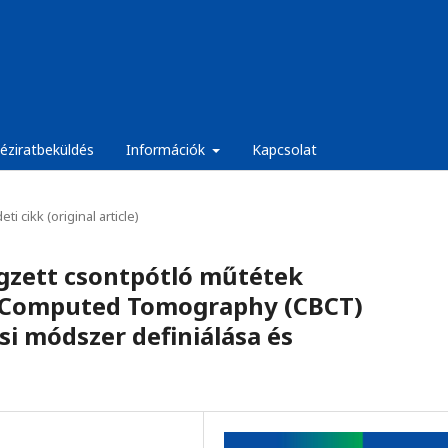
éziratbeküldés
Információk
Kapcsolat
eti cikk (original article)
égzett csontpótló műtétek
 Computed Tomography (CBCT)
si módszer definiálása és