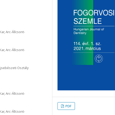
r, Arc-Állcsont-
r, Arc-Állcsont-
ájsebészeti Osztály
r, Arc-Állcsont-
PDF
r, Arc-Állcsont-