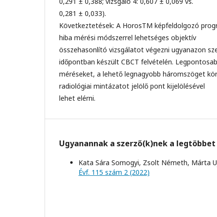
0,291 ± 0,388; vizsgáló 4: 0,607 ± 0,069 vs.
0,281 ± 0,033).
Következtetések: A HorosTM képfeldolgozó progr
hiba mérési módszerrel lehetséges objektív
összehasonlító vizsgálatot végezni ugyanazon sze
időpontban készült CBCT felvételén. Legpontosa
méréseket, a lehető legnagyobb háromszöget kör
radiológiai mintázatot jelölő pont kijelölésével
lehet elérni.
Ugyanannak a szerző(k)nek a legtöbbet 
Kata Sára Somogyi, Zsolt Németh, Márta U
Évf. 115 szám 2 (2022)