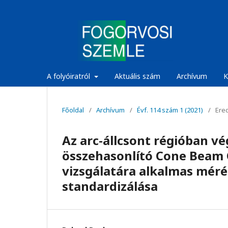
A folyóiratról
Aktuális szám
Archívum
K
Főoldal
/
Archívum
/
Évf. 114 szám 1 (2021)
/
Ered
Az arc-állcsont régióban v
összehasonlító Cone Beam
vizsgálatára alkalmas méré
standardizálása