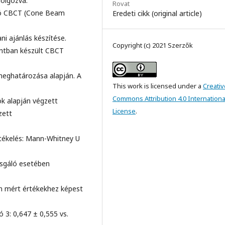
dolgozva.
Rovat
ító CBCT (Cone Beam
Eredeti cikk (original article)
i ajánlás készítése.
Copyright (c) 2021 Szerzők
ontban készült CBCT
 meghatározása alapján. A
This work is licensed under a
Creativ
Commons Attribution 4.0 Internationa
ok alapján végzett
License
.
zett
Értékelés: Mann-Whitney U
zsgáló esetében
án mért értékekhez képest
ó 3: 0,647 ± 0,555 vs.