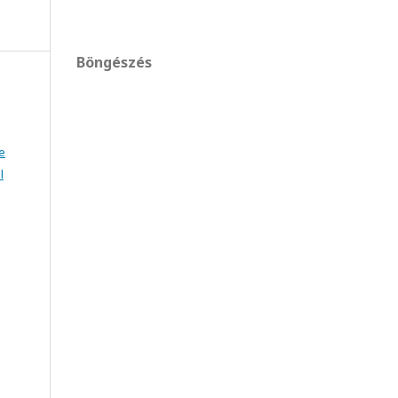
Böngészés
e
l