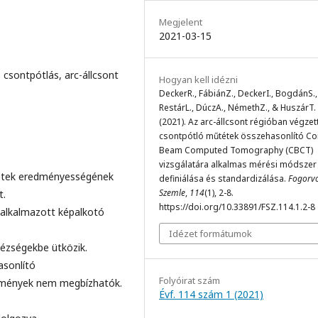
Megjelent
2021-03-15
 csontpótlás, arc-állcsont
Hogyan kell idézni
DeckerR., FábiánZ., DeckerI., BogdánS.,
RestárL., DúczA., NémethZ., & HuszárT.
(2021). Az arc-állcsont régióban végzet
csontpótló műtétek összehasonlító C
Beam Computed Tomography (CBCT)
vizsgálatára alkalmas mérési módszer
tétek eredményességének
definiálása és standardizálása.
Fogorvo
Szemle
,
114
(1), 2-8.
t.
https://doi.org/10.33891/FSZ.114.1.2-8
 alkalmazott képalkotó
Idézet formátumok
hézségekbe ütközik.
asonlító
Folyóirat szám
edmények nem megbízhatók.
Évf. 114 szám 1 (2021)