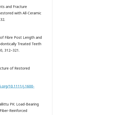
ts and Fracture
estored with All-Ceramic
132.
t of Fibre Post Length and
dontically Treated Teeth
40, 312–321.
acture of Restored
i.org/10.1111/j.1600-
allittu PK: Load-Bearing
Fiber-Reinforced