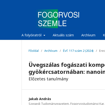
A folyóiratról
Aktuális szám
Archívum
K
Főoldal
/
Archívum
/
Évf. 117 szám 2 (2024)
/
Ered
Üvegszálas fogászati kom
gyökércsatornában: nanoin
Előzetes tanulmány
Jakab András
Szegedi Tudományegyetem, Fogorvostudományi Kar, K