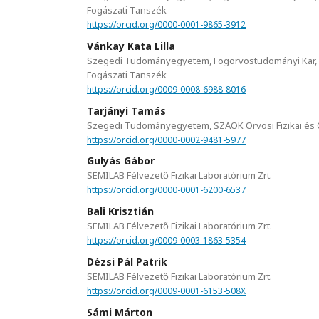
Fogászati Tanszék
https://orcid.org/0000-0001-9865-3912
Vánkay Kata Lilla
Szegedi Tudományegyetem, Fogorvostudományi Kar, K
Fogászati Tanszék
https://orcid.org/0009-0008-6988-8016
Tarjányi Tamás
Szegedi Tudományegyetem, SZAOK Orvosi Fizikai és O
https://orcid.org/0000-0002-9481-5977
Gulyás Gábor
SEMILAB Félvezető Fizikai Laboratórium Zrt.
https://orcid.org/0000-0001-6200-6537
Bali Krisztián
SEMILAB Félvezető Fizikai Laboratórium Zrt.
https://orcid.org/0009-0003-1863-5354
Dézsi Pál Patrik
SEMILAB Félvezető Fizikai Laboratórium Zrt.
https://orcid.org/0009-0001-6153-508X
Sámi Márton