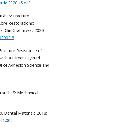
5/rde.2020.45.e43
ushi S: Fracture
ore Restorations:
. Clin Oral Invest 2020;
-02902-3
 Fracture Resistance of
with a Direct Layered
al of Adhesion Science and
aroushi S: Mechanical
. Dental Materials 2018;
.01.002