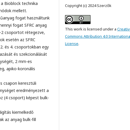
a Bioblock technika
Copyright (c) 2024 Szerzők
módok mellett.
műanyag fogat használtunk
amennyi fogat SFRC anyag
This work is licensed under a
Creativ
–2 csoportot rétegezve,
Commons Attribution 4.0 Internationa
rtok esetén az SFRC
License
.
 2. és 4. csoportokban egy
azását és szekcionálását
ységét, 2 mm-es
eg, apiko-koronális
s csapon keresztüli
ménységet eredményezett a
z (4 csoport) képest bulk-
lágítás kiemelkedő
 az anyag bulk-fill