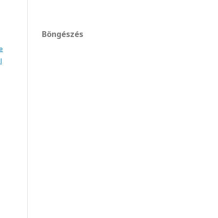
Böngészés
e
l