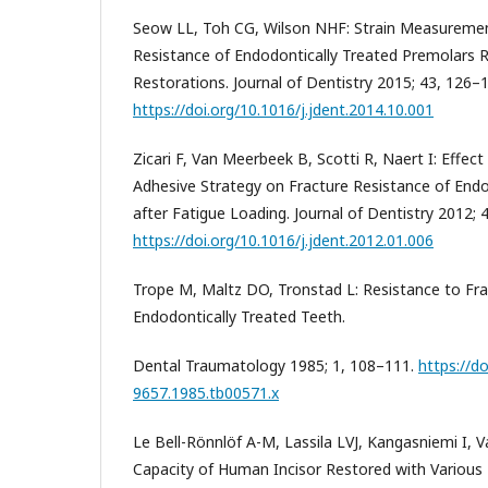
Seow LL, Toh CG, Wilson NHF: Strain Measuremen
Resistance of Endodontically Treated Premolars R
Restorations. Journal of Dentistry 2015; 43, 126–
https://doi.org/10.1016/j.jdent.2014.10.001
Zicari F, Van Meerbeek B, Scotti R, Naert I: Effec
Adhesive Strategy on Fracture Resistance of Endo
after Fatigue Loading. Journal of Dentistry 2012; 
https://doi.org/10.1016/j.jdent.2012.01.006
Trope M, Maltz DO, Tronstad L: Resistance to Fr
Endodontically Treated Teeth.
Dental Traumatology 1985; 1, 108–111.
https://do
9657.1985.tb00571.x
Le Bell-Rönnlöf A-M, Lassila LVJ, Kangasniemi I, V
Capacity of Human Incisor Restored with Various 