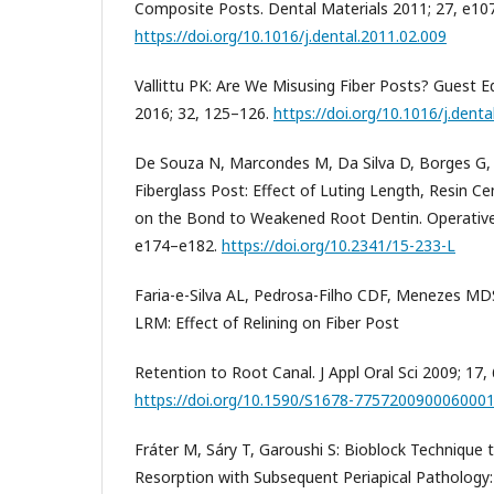
Composite Posts. Dental Materials 2011; 27, e10
https://doi.org/10.1016/j.dental.2011.02.009
Vallittu PK: Are We Misusing Fiber Posts? Guest Ed
2016; 32, 125–126.
https://doi.org/10.1016/j.denta
De Souza N, Marcondes M, Da Silva D, Borges G, J
Fiberglass Post: Effect of Luting Length, Resin C
on the Bond to Weakened Root Dentin. Operative 
e174–e182.
https://doi.org/10.2341/15-233-L
Faria-e-Silva AL, Pedrosa-Filho CDF, Menezes MDS
LRM: Effect of Relining on Fiber Post
Retention to Root Canal. J Appl Oral Sci 2009; 17,
https://doi.org/10.1590/S1678-775720090006000
Fráter M, Sáry T, Garoushi S: Bioblock Technique 
Resorption with Subsequent Periapical Pathology: