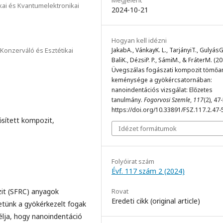
Megjelent
ai és Kvantumelektronikai
2024-10-21
Hogyan kell idézni
onzerváló és Esztétikai
JakabA., VánkayK. L., TarjányiT., GulyásG
BaliK., DézsiP. P., SámiM., & FráterM. (20
Üvegszálas fogászati kompozit tömőa
keménysége a gyökércsatornában:
nanoindentációs vizsgálat: Előzetes
tanulmány.
Fogorvosi Szemle
,
117
(2), 47
https://doi.org/10.33891/FSZ.117.2.47-
ősített kompozit,
Idézet formátumok
Folyóirat szám
Évf. 117 szám 2 (2024)
zit (SFRC) anyagok
Rovat
Eredeti cikk (original article)
hetünk a gyökérkezelt fogak
élja, hogy nanoindentáció