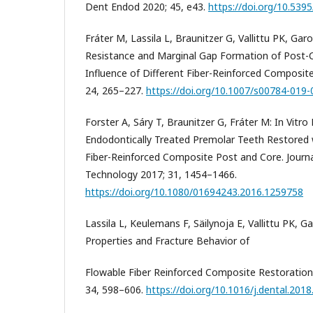
Dent Endod 2020; 45, e43.
https://doi.org/10.539
Fráter M, Lassila L, Braunitzer G, Vallittu PK, Garo
Resistance and Marginal Gap Formation of Post-C
Influence of Different Fiber-Reinforced Composites
24, 265–227.
https://doi.org/10.1007/s00784-019
Forster A, Sáry T, Braunitzer G, Fráter M: In Vitro
Endodontically Treated Premolar Teeth Restored 
Fiber-Reinforced Composite Post and Core. Journ
Technology 2017; 31, 1454–1466.
https://doi.org/10.1080/01694243.2016.1259758
Lassila L, Keulemans F, Säilynoja E, Vallittu PK, G
Properties and Fracture Behavior of
Flowable Fiber Reinforced Composite Restorations
34, 598–606.
https://doi.org/10.1016/j.dental.2018