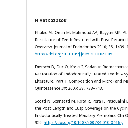
Hivatkozások
Khaled AL-Omiri M, Mahmoud AA, Rayyan MR, A
Resistance of Teeth Restored with Post-Retained
Overview. Journal of Endodontics 2010; 36, 1439–
https://doi.org/10.1016/j.joen.2010.06.005
Dietschi D, Duc O, Krejci I, Sadan A: Biomechanica
Restoration of Endodontically Treated Teeth: A S
Literature. Part 1. Composition and Micro- and Ma
Quintessence Int 2007; 38, 733–743.
Scotti N, Scansetti M, Rota R, Pera F, Pasqualini D
the Post Length and Cusp Coverage on the Cyclin
Endodontically Treated Maxillary Premolars. Clin O
929.
https://doi.org/10.1007/s00784-010-0466-y