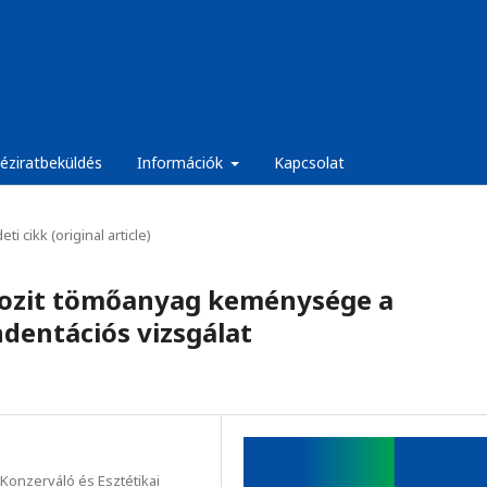
éziratbeküldés
Információk
Kapcsolat
eti cikk (original article)
pozit tömőanyag keménysége a
dentációs vizsgálat
onzerváló és Esztétikai