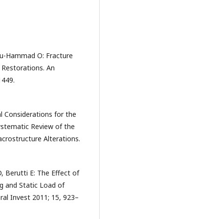
bu-Hammad O: Fracture
 Restorations. An
1449.
l Considerations for the
ystematic Review of the
crostructure Alterations.
, Berutti E: The Effect of
g and Static Load of
ral Invest 2011; 15, 923–