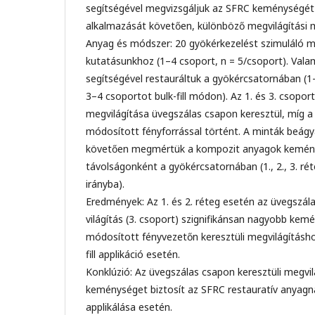
segítségével megvizsgáljuk az SFRC keménységét 
alkalmazását követően, különböző megvilágítási 
Anyag és módszer: 20 gyökérkezelést szimuláló 
kutatásunkhoz (1–4 csoport, n = 5/csoport). Val
segítségével restauráltuk a gyökércsatornában (1
3–4 csoportot bulk-fill módon). Az 1. és 3. csopo
megvilágítása üvegszálas csapon keresztül, míg a
módosított fényforrással történt. A minták beágy
követően megmértük a kompozit anyagok kemén
távolságonként a gyökércsatornában (1., 2., 3. rét
irányba).
Eredmények: Az 1. és 2. réteg esetén az üvegszála
világítás (3. csoport) szignifikánsan nagyobb ke
módosított fényvezetőn keresztüli megvilágításho
fill applikáció esetén.
Konklúzió: Az üvegszálas csapon keresztüli megvi
keménységet biztosít az SFRC restauratív anyagnak
applikálása esetén.