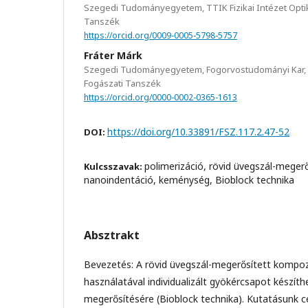
Szegedi Tudományegyetem, TTIK Fizikai Intézet Optik
Tanszék
https://orcid.org/0009-0005-5798-5757
Fráter Márk
Szegedi Tudományegyetem, Fogorvostudományi Kar, K
Fogászati Tanszék
https://orcid.org/0000-0002-0365-1613
https://doi.org/10.33891/FSZ.117.2.47-52
DOI:
polimerizáció, rövid üvegszál-meger
Kulcsszavak:
nanoindentáció, keménység, Bioblock technika
Absztrakt
Bevezetés: A rövid üvegszál-megerősített kompo
használatával individualizált gyökércsapot készít
megerősítésére (Bioblock technika). Kutatásunk c