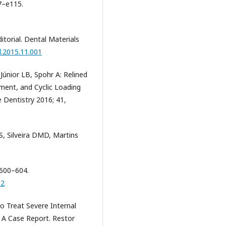
7–e115.
itorial. Dental Materials
l.2015.11.001
únior LB, Spohr A: Relined
ement, and Cyclic Loading
Dentistry 2016; 41,
, Silveira DMD, Martins
 600–604.
12
to Treat Severe Internal
 A Case Report. Restor