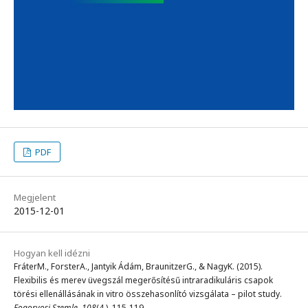
PDF
Megjelent
2015-12-01
Hogyan kell idézni
FráterM., ForsterA., Jantyik Ádám, BraunitzerG., & NagyK. (2015).
Flexibilis és merev üvegszál megerősítésű intraradikuláris csapok
törési ellenállásának in vitro összehasonlító vizsgálata – pilot study.
Fogorvosi Szemle
,
108
(4.), 115-119.