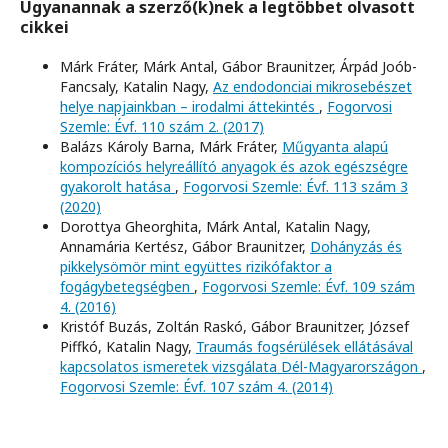
Ugyanannak a szerző(k)nek a legtöbbet olvasott
cikkei
Márk Fráter, Márk Antal, Gábor Braunitzer, Árpád Joób-
Fancsaly, Katalin Nagy,
Az endodonciai mikrosebészet
helye napjainkban – irodalmi áttekintés
,
Fogorvosi
Szemle: Évf. 110 szám 2. (2017)
Balázs Károly Barna, Márk Fráter,
Műgyanta alapú
kompozíciós helyreállító anyagok és azok egészségre
gyakorolt hatása
,
Fogorvosi Szemle: Évf. 113 szám 3
(2020)
Dorottya Gheorghita, Márk Antal, Katalin Nagy,
Annamária Kertész, Gábor Braunitzer,
Dohányzás és
pikkelysömör mint együttes rizikófaktor a
fogágybetegségben
,
Fogorvosi Szemle: Évf. 109 szám
4. (2016)
Kristóf Buzás, Zoltán Raskó, Gábor Braunitzer, József
Piffkó, Katalin Nagy,
Traumás fogsérülések ellátásával
kapcsolatos ismeretek vizsgálata Dél-Magyarországon
,
Fogorvosi Szemle: Évf. 107 szám 4. (2014)