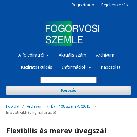
Regisztráció
Bejelentkezés
A folyóiratról
Aktuális szám
Archívum
Kéziratbeküldés
Információk
Kapcsolat
Keresés
Főoldal
/
Archívum
/
Évf. 108 szám 4. (2015)
/
Eredeti cikk (original article)
Flexibilis és merev üvegszál