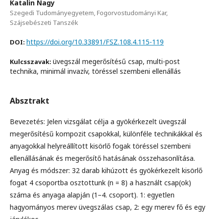
Katalin Nagy
Szegedi Tudományegyetem, Fogorvostudományi Kar,
Szájsebészeti Tanszék
https://doi.org/10.33891/FSZ.108.4.115-119
DOI:
üvegszál megerősítésű csap, multi-post
Kulcsszavak:
technika, minimál invazív, töréssel szembeni ellenállás
Absztrakt
Bevezetés: Jelen vizsgálat célja a gyökérkezelt üvegszál
megerősítésű kompozit csapokkal, különféle technikákkal és
anyagokkal helyreállított kisörlő fogak töréssel szembeni
ellenállásának és megerősítő hatásának összehasonlítása.
Anyag és módszer: 32 darab kihúzott és gyökérkezelt kisörlő
fogat 4 csoportba osztottunk (n = 8) a használt csap(ok)
száma és anyaga alapján (1–4. csoport). 1: egyetlen
hagyományos merev üvegszálas csap, 2: egy merev fő és egy