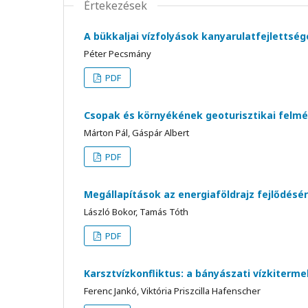
Értekezések
A bükkaljai vízfolyások kanyarulatfejlettsé
Péter Pecsmány
PDF
Csopak és környékének geoturisztikai felm
Márton Pál, Gáspár Albert
PDF
Megállapítások az energiaföldrajz fejlődésér
László Bokor, Tamás Tóth
PDF
Karsztvízkonfliktus: a bányászati vízkiterm
Ferenc Jankó, Viktória Priszcilla Hafenscher