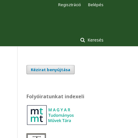
Regisztráció
Belépés
Keresés
Kézirat benyújtása
Folyóiratunkat indexeli