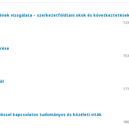
gének vizsgálata – szerkezetföldtani okok és következtetése
133
érése
153
ől
171
eléssel kapcsolatos tudományos és közéleti viták
180