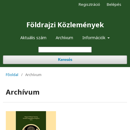
Regisztráció
Belépés
Földrajzi Közlemények
Aktuális szám
Archívum
Információk
Keresés
Főoldal
/
Archívum
Archívum