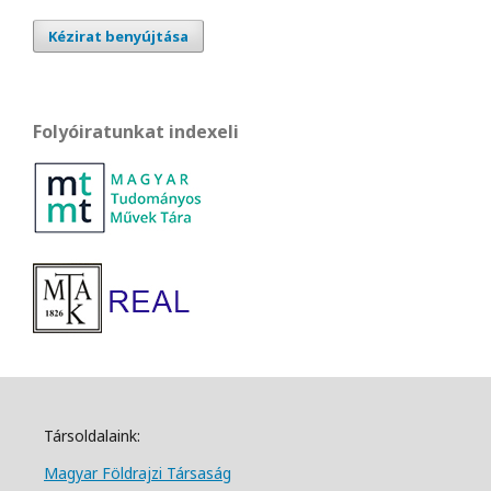
Kézirat benyújtása
Folyóiratunkat indexeli
Társoldalaink:
Magyar Földrajzi Társa
ság