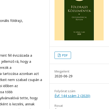
onális földrajz,
mint fél évszázada a
PDF
s jellemző rá, hogy a
erezik a
Megjelent
ba tartozása azonban azt
2020-06-29
értékeit nem szabad csupán a
bi időben az
Folyóirat szám
ása több
Évf. 144 szám 2 (2020)
ilvánvalóvá tette, hogy
ként is kezelni, annak
Rovat