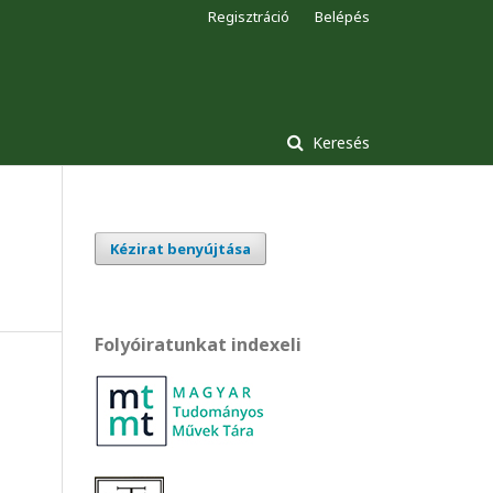
Regisztráció
Belépés
Keresés
Kézirat benyújtása
Folyóiratunkat indexeli