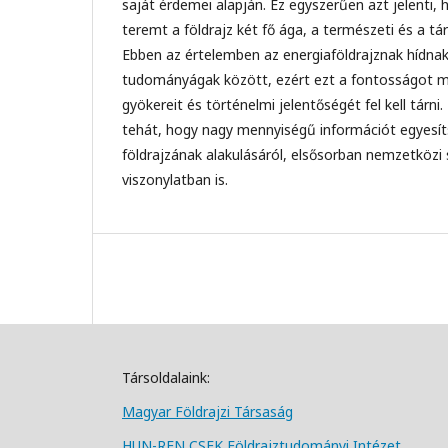
saját érdemei alapján. Ez egyszerűen azt jelenti,
teremt a földrajz két fő ága, a természeti és a tá
Ebben az értelemben az energiaföldrajznak hídnak k
tudományágak között, ezért ezt a fontosságot me
gyökereit és történelmi jelentőségét fel kell tárni.
tehát, hogy nagy mennyiségű információt egyesít
földrajzának alakulásáról, elsősorban nemzetközi
viszonylatban is.
Társoldalaink:
Magyar Földrajzi Társa
ság
HUN-REN CSFK Földrajztudományi Intézet