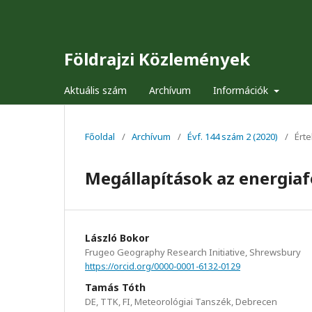
Földrajzi Közlemények
Aktuális szám
Archívum
Információk
Főoldal
/
Archívum
/
Évf. 144 szám 2 (2020)
/
Ért
Megállapítások az energiafö
László Bokor
Frugeo Geography Research Initiative, Shrewsbury
https://orcid.org/0000-0001-6132-0129
Tamás Tóth
DE, TTK, FI, Meteorológiai Tanszék, Debrecen