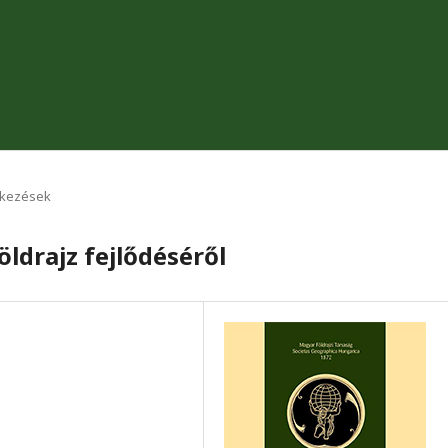
ekezések
ldrajz fejlődéséről