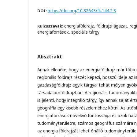
https://doi.org/10.32643/fk.144.2.3
DOI:
energiaföldrajz, földrajzi ágazat, regi
Kulcsszavak:
energiaforrások, speciális tárgy
Absztrakt
Annak ellenére, hogy az energiaföldrajz már több 
regionális földrajz részét képezi, hosszú ideje az i
gazdaságföldrajz egyik tárgya; tehát mélyen gyök
társadalomföldrajzban. A regionális tudományok
is jelenti, hogy integráló tárgy, így annak saját 
geográfia egy kisebb részeleméhez kötni. Az utób
energiaforrások növekvő fontossága és azok hat
tudományterületre, számos geográfus számára ny
az energia földrajzát lehet önálló tudományterület