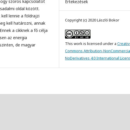
 hogy szoros kapcsolatot
Értekezések
rsadalmi oldal között.
ell lennie a földrajzi
Copyright (c) 2020 László Bokor
g kell határozni, annak
 Ennek a cikknek a fő célja
sen az energia
This work is licensed under a
Creativ
 szinten, de magyar
Commons Attribution-NonCommercia
NoDerivatives 4.0 International Licen