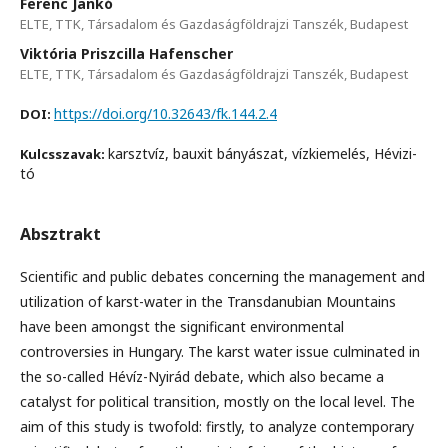
Ferenc Jankó
ELTE, TTK, Társadalom és Gazdaságföldrajzi Tanszék, Budapest
Viktória Priszcilla Hafenscher
ELTE, TTK, Társadalom és Gazdaságföldrajzi Tanszék, Budapest
https://doi.org/10.32643/fk.144.2.4
DOI:
karsztvíz, bauxit bányászat, vízkiemelés, Hévizi-
Kulcsszavak:
tó
Absztrakt
Scientific and public debates concerning the management and
utilization of karst-water in the Transdanubian Mountains
have been amongst the significant environmental
controversies in Hungary. The karst water issue culminated in
the so-called Hévíz-Nyirád debate, which also became a
catalyst for political transition, mostly on the local level. The
aim of this study is twofold: firstly, to analyze contemporary