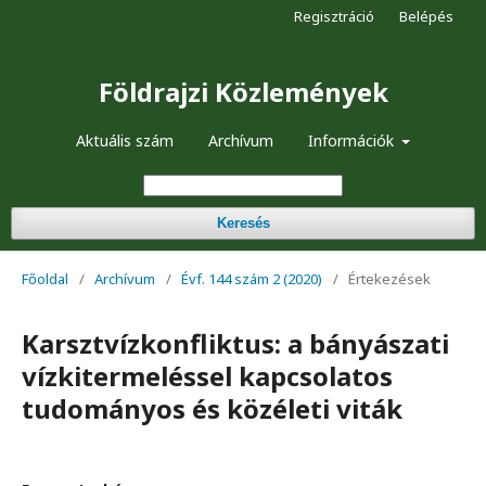
Regisztráció
Belépés
Földrajzi Közlemények
Aktuális szám
Archívum
Információk
Keresés
Főoldal
/
Archívum
/
Évf. 144 szám 2 (2020)
/
Értekezések
Karsztvízkonfliktus: a bányászati
vízkitermeléssel kapcsolatos
tudományos és közéleti viták