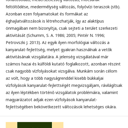
feltöltődése, medermélység változás, folyóvízi teraszok (stb).
Azonban ezen folyamatokat és formákat az
éghajlatváltozások is létrehozhatják, így az alaktípus
önmagában nem bizonyítja, csak sejteti a terület szerkezeti
aktivitását (Schumm, S. A. 1986; 2005; Pintér N. 1996;
Petrovszki J. 2013). Az egyik ilyen morfológiai változás a
kanyarulat-fejlettség, melyet gyakran használnak a vetők
aktivitásának vizsgálatára. A jelenség vizsgálatával már
számos hazai és külföldi kutató foglalkozott, azonban részint
csak nagyobb vízfolyásokat vizsgálva. Munkám során célom
az volt, hogy a több nagyságrenddel kisebb bükkaljai
vízfolyások kanyarulat-fejlettségét megvizsgáljam, rávilágítsak
az ilyen léptékben történő vizsgálatok problémáira, valamint
magyarázatot adjak ezen vízfolyások kanyarulat-
fejlettségében bekövetkezett változások lehetséges okára.