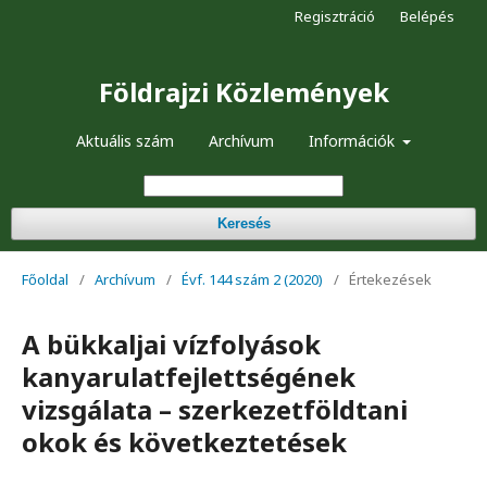
Regisztráció
Belépés
Földrajzi Közlemények
Aktuális szám
Archívum
Információk
Keresés
Főoldal
/
Archívum
/
Évf. 144 szám 2 (2020)
/
Értekezések
A bükkaljai vízfolyások
kanyarulatfejlettségének
vizsgálata – szerkezetföldtani
okok és következtetések