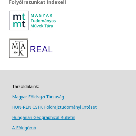
Folyóiratunkat indexeli
Társoldalaink:
Magyar Földrajzi Társa
ság
HUN-REN CSFK Földrajztudományi Intézet
Hungarian Geographical Bulletin
A Földgömb