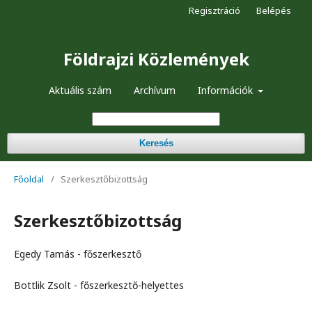
Regisztráció
Belépés
Földrajzi Közlemények
Aktuális szám
Archívum
Információk
Keresés
Főoldal
/
Szerkesztőbizottság
Szerkesztőbizottság
Egedy Tamás - főszerkesztő
Bottlik Zsolt - főszerkesztő-helyettes