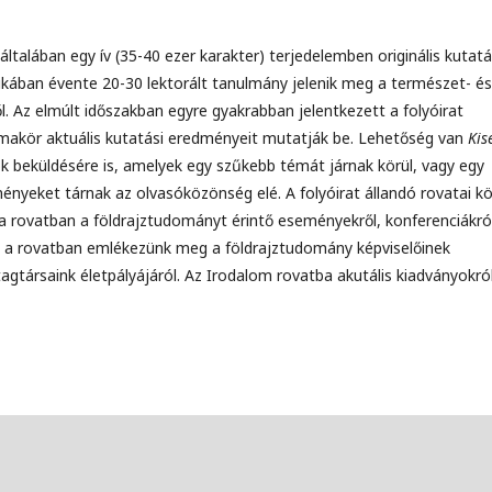
ltalában egy ív (35-40 ezer karakter) terjedelemben originális kutatá
ában évente 20-30 lektorált tanulmány jelenik meg a természet- és
. Az elmúlt időszakban egyre gyakrabban jelentkezett a folyóirat
makör aktuális kutatási eredményeit mutatják be. Lehetőség van
Kis
ások beküldésére is, amelyek egy szűkebb témát járnak körül, vagy egy
eket tárnak az olvasóközönség elé. A folyóirat állandó rovatai k
ka rovatban a földrajztudományt érintő eseményekről, konferenciákró
en a rovatban emlékezünk meg a földrajztudomány képviselőinek
 tagtársaink életpályájáról. Az Irodalom rovatba akutális kiadványokró