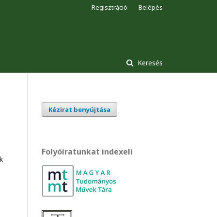
Regisztráció
Belépés
Keresés
Kézirat benyújtása
Folyóiratunkat indexeli
k