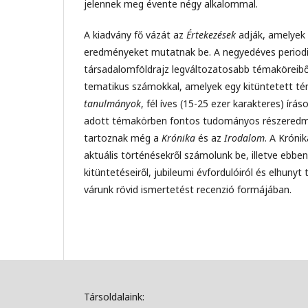
jelennek meg évente négy alkalommal.
A kiadvány fő vázát az
Értekezések
adják, amelyek á
eredményeket mutatnak be. A negyedéves periodik
társadalomföldrajz legváltozatosabb témaköreiből
tematikus számokkal, amelyek egy kitüntetett té
tanulmányok
, fél íves (15-25 ezer karakteres) ír
adott témakörben fontos tudományos részeredmény
tartoznak még a
Krónika
és az
Irodalom
. A Króni
aktuális történésekről számolunk be, illetve ebb
kitüntetéseiről, jubileumi évfordulóiról és elhunyt
várunk rövid ismertetést recenzió formájában.
Társoldalaink: