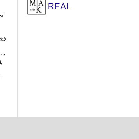
si
ebb
özé
l,
l