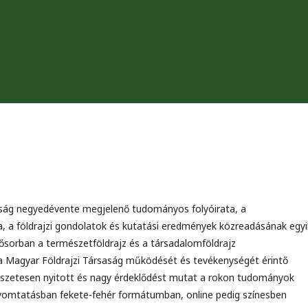
aság negyedévente megjelenő tudományos folyóirata, a
, a földrajzi gondolatok és kutatási eredmények közreadásának egyi
sősorban a természetföldrajz és a társadalomföldrajz
 a Magyar Földrajzi Társaság működését és tevékenységét érintő
észetesen nyitott és nagy érdeklődést mutat a rokon tudományok
k nyomtatásban fekete-fehér formátumban, online pedig színesben