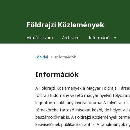
Földrajzi Közlemények
Aktuális szám
Archívum
Információk
Főoldal
/
Információk
Információk
A Földrajzi Közlemények a Magyar Földrajzi Társ
földrajztudomány vezető magyar nyelvű folyóirata
legonfontosabb anyanyelvi fóruma. A folyóirat el
témakörébe tartozó írásokat közöl, de helyet ad
beszámolóknak is. A Földrajzi Közlemények term
képviselőinek publikációi iránt is. A tanulmányo