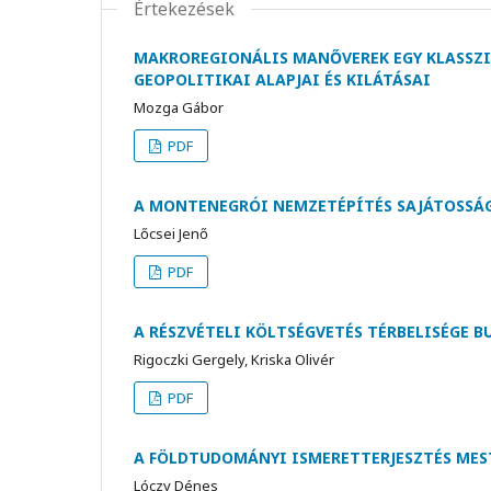
Értekezések
MAKROREGIONÁLIS MANŐVEREK EGY KLASSZ
GEOPOLITIKAI ALAPJAI ÉS KILÁTÁSAI
Mozga Gábor
PDF
A MONTENEGRÓI NEMZETÉPÍTÉS SAJÁTOSSÁ
Lőcsei Jenő
PDF
A RÉSZVÉTELI KÖLTSÉGVETÉS TÉRBELISÉGE B
Rigoczki Gergely, Kriska Olivér
PDF
A FÖLDTUDOMÁNYI ISMERETTERJESZTÉS MES
Lóczy Dénes