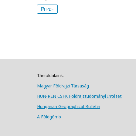
PDF
Társoldalaink:
Magyar Földrajzi Társa
ság
HUN-REN CSFK Földrajztudományi Intézet
Hungarian Geographical Bulletin
A Földgömb