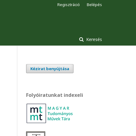
Regisztráció
Belépés
Keresés
Kézirat benyújtása
Folyóiratunkat indexeli