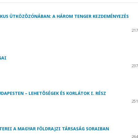
IKUS ÜTKÖZŐZÓNÁBAN: A HÁROM TENGER KEZDEMÉNYEZÉS
217
GAI
237
UDAPESTEN – LEHETŐSÉGEK ÉS KORLÁTOK I. RÉSZ
251
TEREI A MAGYAR FÖLDRAJZI TÁRSASÁG SORAIBAN
264